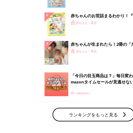
ぱい！
赤ちゃんのお世話まるわかり！『
てのひよこクラブ 夏号』〈巻頭
赤ちゃん・育児
集〉初めての授乳がうまくいく！
っぱい・ミルクの基本と夏のトラ
解決テク
赤ちゃんが生まれたら！2冊の「
ひよ」
赤ちゃん・育児
「今日の目玉商品は？」毎日変わ
mazonタイムセールが見逃せな
PR（Amazon）
ランキングをもっと見る