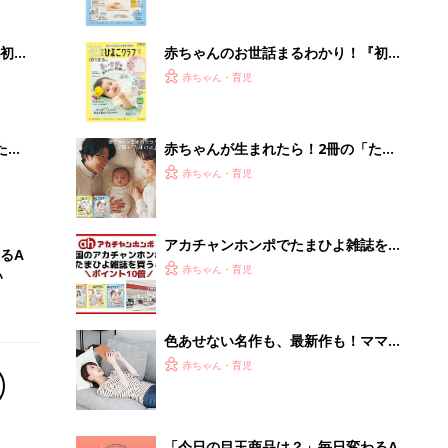
ぱい！
初め
赤ちゃんのお世話まるわかり！『初め
大特
てのひよこクラブ 夏号』〈巻頭大特
赤ちゃん・育児
 お
集〉初めての授乳がうまくいく！ お
ブル
っぱい・ミルクの基本と夏のトラブル
解決テク
たま
赤ちゃんが生まれたら！2冊の「たま
ひよ」
赤ちゃん・育児
アカチャンホンポでたまひよ雑誌を買
るA
うとポイント10倍【期間限定】
赤ちゃん・育児
い
色あせない名作も、最新作も！ママと
漫画のつきあい方
赤ちゃん・育児
「今日の目玉商品は？」毎日変わるA