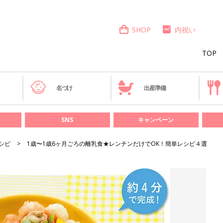
SHOP
内祝い
TOP
き
名づけ
出産準備
SNS
キャンペーン
シピ
1歳〜1歳6ヶ月ごろの離乳食★レンチンだけでOK！簡単レシピ４選