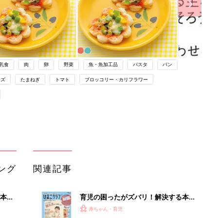
乳食
肉
卵
野菜
魚・魚加工品
パスタ
パン
ーズ
たまねぎ
トマト
ブロッコリー・カリフラワー
ング
関連記事
本
育児の困ったがズバリ！解決する本
2才
『ひよこクラブ 秋号』 4カ月～2才
赤ちゃん・育児
いっ
になるまで、育児に役立つ情報がいっ