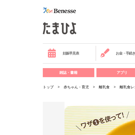
妊娠早見表
お金・手続
雑誌・書籍
アプリ
トップ
赤ちゃん・育児
離乳食
離乳食レ