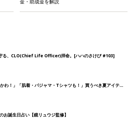
金・助成金を解説
LO(Chief Life Officer)拝命。[ハハのさけび #103]
かわ！」「肌着・パジャマ・Tシャツも！」買うべき夏アイテム
日のお誕生日占い【鏡リュウジ監修】