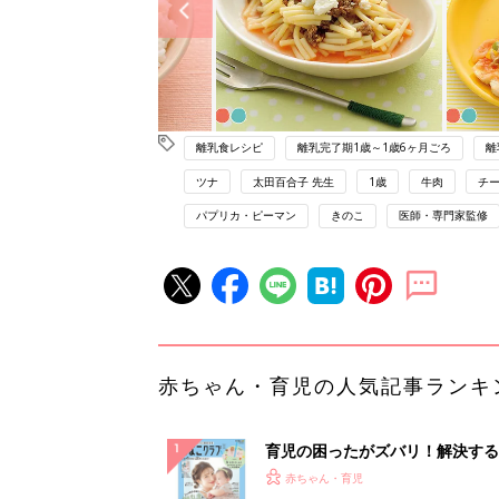
離乳食レシピ
離乳完了期1歳～1歳6ヶ月ごろ
離
ツナ
太田百合子 先生
1歳
牛肉
チ
パプリカ・ピーマン
きのこ
医師・専門家監修
赤ちゃん・育児の人気記事ランキ
育児の困ったがズバリ！解決する
『ひよこクラブ 夏号』 4カ月～
赤ちゃん・育児
になるまで、育児に役立つ情報が