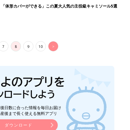
」「体形カバーができる」この夏大人気の主役級キャミソール5選
7
8
9
10
>
生後日数に合った情報を毎日お届け
ら産後まで長く使える無料アプリ
ダウンロード