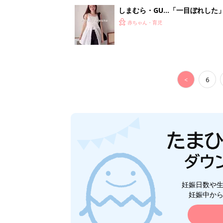
しまむら・GU…「一目ぼれした
赤ちゃん・育児
<
6
妊娠日数や
妊娠中か