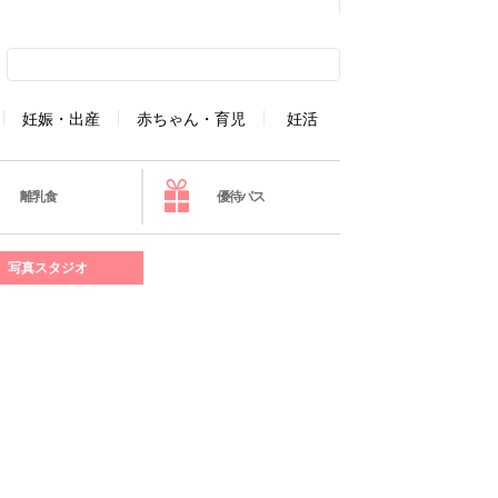
妊娠・出産
赤ちゃん・育児
妊活
離乳食
優待パス
写真スタジオ