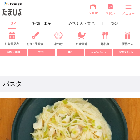
内祝い
SHOP
メニュー
TOP
妊娠・出産
赤ちゃん・育児
妊活
妊娠早見表
お金・手続き
名づけ
出産準備
離乳食
優待パス
雑誌・書籍
アプリ
SNS
キャンペーン
写真スタジオ
パスタ