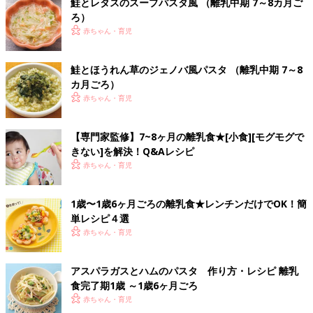
鮭とレタスのスープパスタ風 （離乳中期 7～8カ月ご
ろ）
赤ちゃん・育児
鮭とほうれん草のジェノバ風パスタ （離乳中期 7～8
カ月ごろ）
赤ちゃん・育児
【専門家監修】7~8ヶ月の離乳食★[小食][モグモグで
きない]を解決！Q&Aレシピ
赤ちゃん・育児
1歳〜1歳6ヶ月ごろの離乳食★レンチンだけでOK！簡
単レシピ４選
赤ちゃん・育児
アスパラガスとハムのパスタ 作り方・レシピ 離乳
食完了期1歳 ～1歳6ヶ月ごろ
赤ちゃん・育児