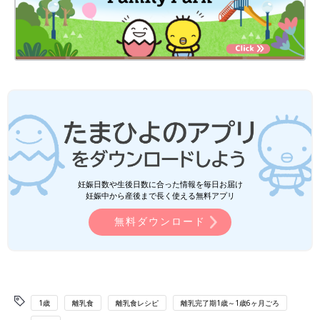
妊娠日数や生後日数に合った情報を毎日お届け
妊娠中から産後まで長く使える無料アプリ
無料ダウンロード
1歳
離乳食
離乳食レシピ
離乳完了期1歳～1歳6ヶ月ごろ