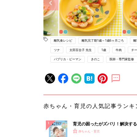
離乳食レシピ
離乳完了期1歳～1歳6ヶ月ごろ
離
ツナ
太田百合子 先生
1歳
牛肉
チ
パプリカ・ピーマン
きのこ
医師・専門家監修
赤ちゃん・育児の人気記事ランキ
育児の困ったがズバリ！解決する
『ひよこクラブ 夏号』 4カ月～
赤ちゃん・育児
になるまで、育児に役立つ情報が