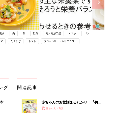
乳食
肉
卵
野菜
魚・魚加工品
パスタ
パン
ーズ
たまねぎ
トマト
ブロッコリー・カリフラワー
ング
関連記事
本
赤ちゃんのお世話まるわかり！『初め
2才
てのひよこクラブ 夏号』〈巻頭大特
赤ちゃん・育児
いっ
集〉初めての授乳がうまくいく！ お