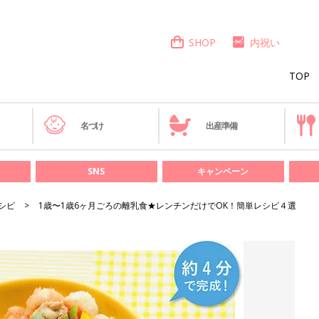
SHOP
内祝い
TOP
き
名づけ
出産準備
SNS
キャンペーン
シピ
1歳〜1歳6ヶ月ごろの離乳食★レンチンだけでOK！簡単レシピ４選