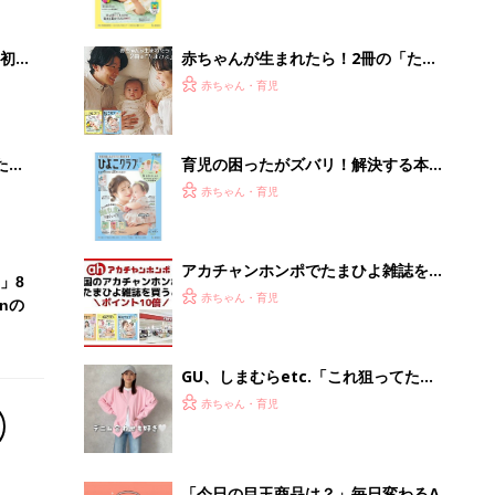
っぱい・ミルクの基本と夏のトラブル
解決テク
初め
赤ちゃんが生まれたら！2冊の「たま
大特
ひよ」
赤ちゃん・育児
 お
ブル
たま
育児の困ったがズバリ！解決する本
『ひよこクラブ 秋号』 4カ月～2才
赤ちゃん・育児
になるまで、育児に役立つ情報がいっ
ぱい！
アカチャンホンポでたまひよ雑誌を買
」8
うとポイント10倍【期間限定】
赤ちゃん・育児
nの
GU、しまむらetc.「これ狙ってた」
「色味が可愛すぎる」先取りコーデが
赤ちゃん・育児
大人気！春カラーアイテム5選
「今日の目玉商品は？」毎日変わるA