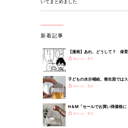
いてまとめました
新着記事
【漫画】あれ、どうして？ 保
がする……！『ふうふう子育て ＃
赤ちゃん・育児
子どもの水分補給。衛生面ではス
く3つのコツとは？【専門家監修
赤ちゃん・育児
H＆М「セールでお買い得価格に
赤ちゃん・育児