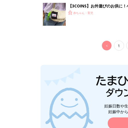
【3COINS】お外遊びのお供
ート」
赤ちゃん・育児
<
1
妊娠日数や
妊娠中か