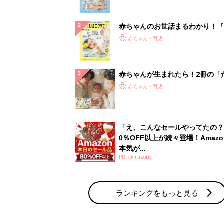
ぱい！
赤ちゃんのお世話まるわかり！『
てのひよこクラブ 夏号』〈巻頭
赤ちゃん・育児
集〉初めての授乳がうまくいく！
っぱい・ミルクの基本と夏のトラ
解決テク
赤ちゃんが生まれたら！2冊の「
ひよ」
赤ちゃん・育児
「え、こんなセールやってたの？
0％OFF以上が続々登場！Amazo
本気が...
PR（Amazon）
ランキングをもっと見る