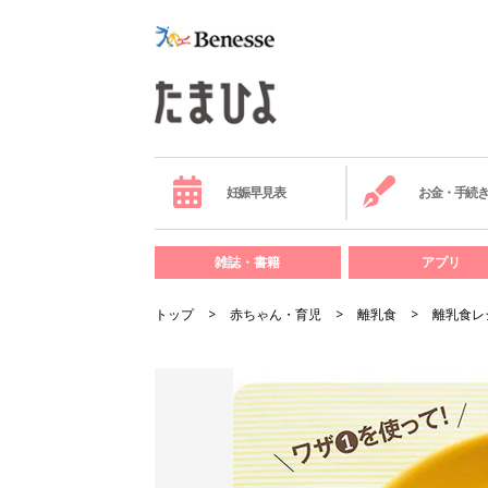
妊娠早見表
お金・手続
雑誌・書籍
アプリ
トップ
赤ちゃん・育児
離乳食
離乳食レ