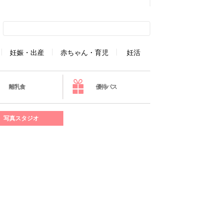
妊娠・出産
赤ちゃん・育児
妊活
離乳食
優待パス
写真スタジオ