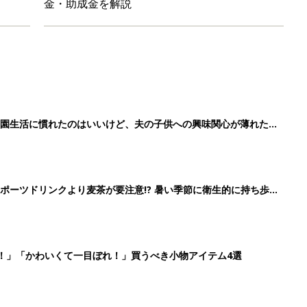
金・助成金を解説
育園生活に慣れたのはいいけど、夫の子供への興味関心が薄れた気
91』
ポーツドリンクより麦茶が要注意!? 暑い季節に衛生的に持ち歩
】
！」「かわいくて一目ぼれ！」買うべき小物アイテム4選