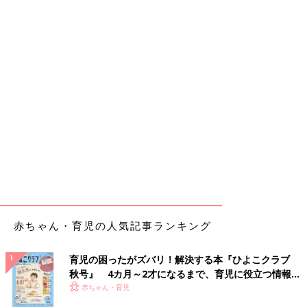
赤ちゃん・育児の人気記事ランキング
育児の困ったがズバリ！解決する本『ひよこクラブ
秋号』 4カ月～2才になるまで、育児に役立つ情報が
いっぱい！
赤ちゃん・育児