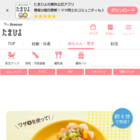
×
内祝い
SHOP
メニュー
TOP
妊娠・出産
赤ちゃん・育児
妊活
育児グッズ
病気・予防接種
離乳食
優待パス
ひよこクラブ
アプリ
SNS
キャンペーン
写真スタジオ