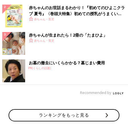
赤ちゃんのお世話まるわかり！『初めてのひよこクラ
ブ 夏号』〈巻頭大特集〉初めての授乳がうまくい
く！ おっぱい・ミルクの基本と夏のトラブル 解決テ
赤ちゃん・育児
ク
赤ちゃんが生まれたら！2冊の「たまひよ」
赤ちゃん・育児
お墓の撤去にいくらかかる？墓じまい費用
PR(くらしの話題)
Recommended by
ランキングをもっと見る