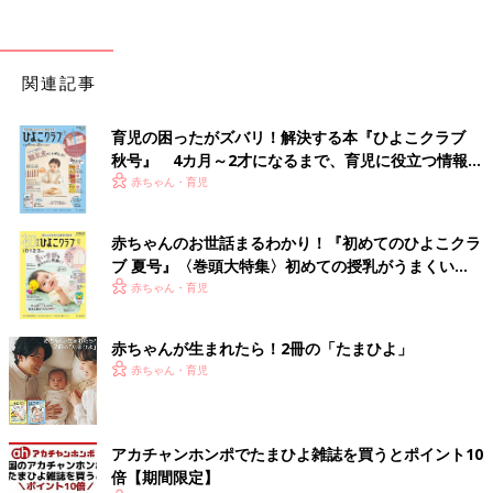
関連記事
育児の困ったがズバリ！解決する本『ひよこクラブ
秋号』 4カ月～2才になるまで、育児に役立つ情報が
いっぱい！
赤ちゃん・育児
赤ちゃんのお世話まるわかり！『初めてのひよこクラ
ブ 夏号』〈巻頭大特集〉初めての授乳がうまくい
く！ おっぱい・ミルクの基本と夏のトラブル 解決テ
赤ちゃん・育児
ク
赤ちゃんが生まれたら！2冊の「たまひよ」
赤ちゃん・育児
アカチャンホンポでたまひよ雑誌を買うとポイント10
倍【期間限定】