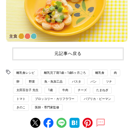
元記事へ戻る
離乳食レシピ
離乳完了期1歳～1歳6ヶ月ごろ
離乳食
肉
卵
野菜
魚・魚加工品
パスタ
パン
ツナ
太田百合子 先生
1歳
牛肉
チーズ
たまねぎ
トマト
ブロッコリー・カリフラワー
パプリカ・ピーマン
きのこ
医師・専門家監修