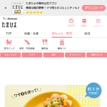
×
内祝い
SHOP
メニュー
TOP
妊娠・出産
赤ちゃん・育児
妊活
育児グッズ
病気・予防接種
離乳食
優待パス
ひよこクラブ
アプリ
SNS
キャンペーン
写真スタジオ