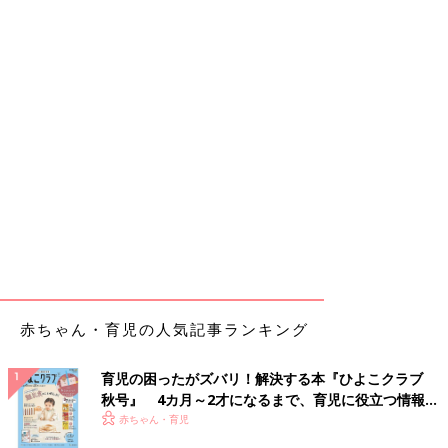
赤ちゃん・育児の人気記事ランキング
育児の困ったがズバリ！解決する本『ひよこクラブ
秋号』 4カ月～2才になるまで、育児に役立つ情報が
いっぱい！
赤ちゃん・育児