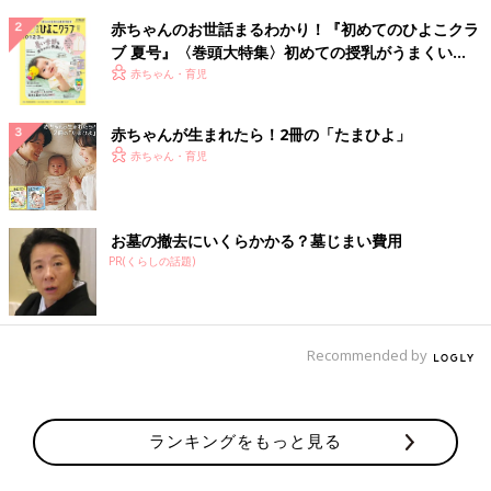
赤ちゃんのお世話まるわかり！『初めてのひよこクラ
ブ 夏号』〈巻頭大特集〉初めての授乳がうまくい
く！ おっぱい・ミルクの基本と夏のトラブル 解決テ
赤ちゃん・育児
ク
赤ちゃんが生まれたら！2冊の「たまひよ」
赤ちゃん・育児
お墓の撤去にいくらかかる？墓じまい費用
PR(くらしの話題)
Recommended by
ランキングをもっと見る