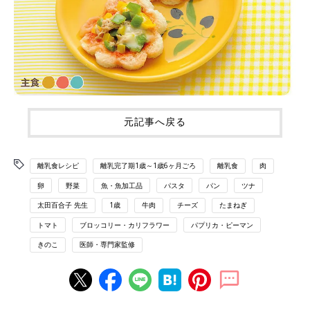
元記事へ戻る
離乳食レシピ
離乳完了期1歳～1歳6ヶ月ごろ
離乳食
肉
卵
野菜
魚・魚加工品
パスタ
パン
ツナ
太田百合子 先生
1歳
牛肉
チーズ
たまねぎ
トマト
ブロッコリー・カリフラワー
パプリカ・ピーマン
きのこ
医師・専門家監修