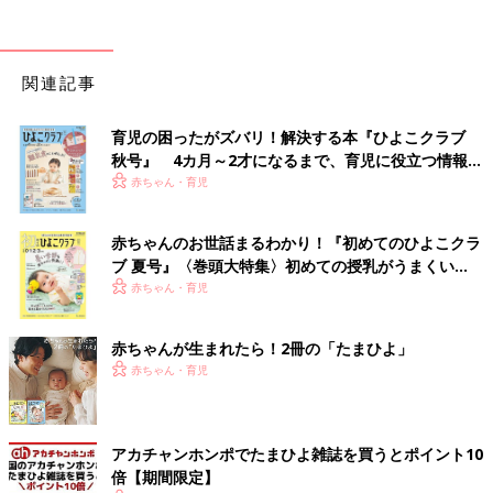
関連記事
育児の困ったがズバリ！解決する本『ひよこクラブ
秋号』 4カ月～2才になるまで、育児に役立つ情報が
いっぱい！
赤ちゃん・育児
赤ちゃんのお世話まるわかり！『初めてのひよこクラ
ブ 夏号』〈巻頭大特集〉初めての授乳がうまくい
く！ おっぱい・ミルクの基本と夏のトラブル 解決テ
赤ちゃん・育児
ク
赤ちゃんが生まれたら！2冊の「たまひよ」
赤ちゃん・育児
アカチャンホンポでたまひよ雑誌を買うとポイント10
倍【期間限定】