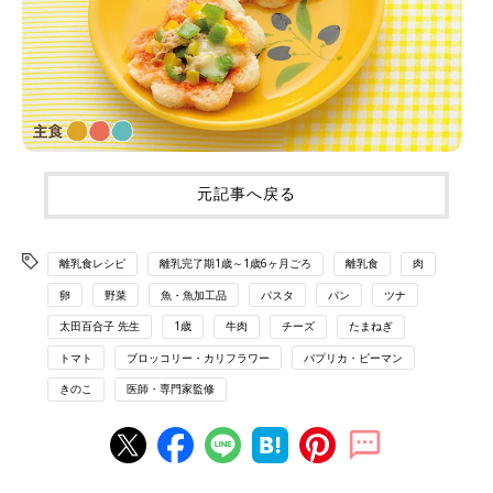
元記事へ戻る
離乳食レシピ
離乳完了期1歳～1歳6ヶ月ごろ
離乳食
肉
卵
野菜
魚・魚加工品
パスタ
パン
ツナ
太田百合子 先生
1歳
牛肉
チーズ
たまねぎ
トマト
ブロッコリー・カリフラワー
パプリカ・ピーマン
きのこ
医師・専門家監修