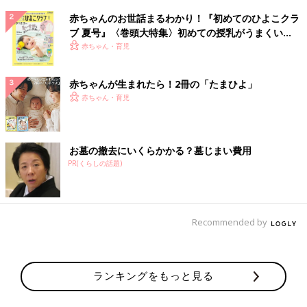
赤ちゃんのお世話まるわかり！『初めてのひよこクラ
ブ 夏号』〈巻頭大特集〉初めての授乳がうまくい
く！ おっぱい・ミルクの基本と夏のトラブル 解決テ
赤ちゃん・育児
ク
赤ちゃんが生まれたら！2冊の「たまひよ」
赤ちゃん・育児
お墓の撤去にいくらかかる？墓じまい費用
PR(くらしの話題)
Recommended by
ランキングをもっと見る