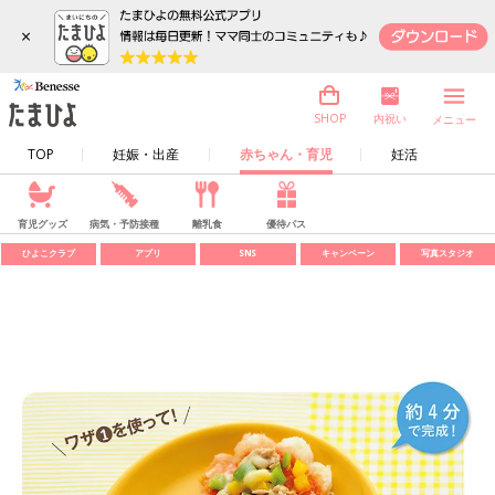
×
内祝い
SHOP
メニュー
TOP
妊娠・出産
赤ちゃん・育児
妊活
育児グッズ
病気・予防接種
離乳食
優待パス
ひよこクラブ
アプリ
SNS
キャンペーン
写真スタジオ