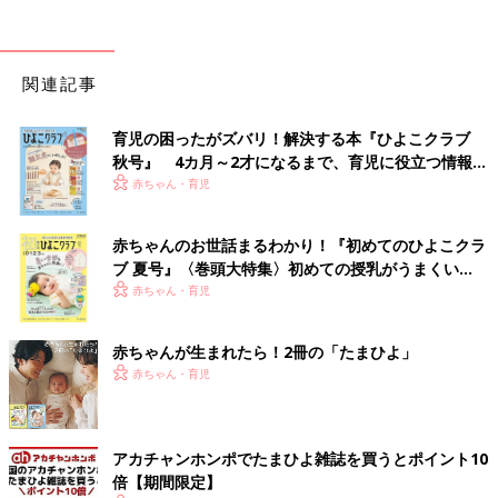
関連記事
育児の困ったがズバリ！解決する本『ひよこクラブ
秋号』 4カ月～2才になるまで、育児に役立つ情報が
いっぱい！
赤ちゃん・育児
赤ちゃんのお世話まるわかり！『初めてのひよこクラ
ブ 夏号』〈巻頭大特集〉初めての授乳がうまくい
く！ おっぱい・ミルクの基本と夏のトラブル 解決テ
赤ちゃん・育児
ク
赤ちゃんが生まれたら！2冊の「たまひよ」
赤ちゃん・育児
アカチャンホンポでたまひよ雑誌を買うとポイント10
倍【期間限定】