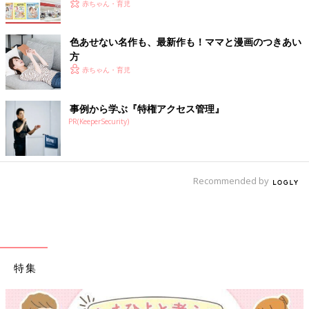
赤ちゃん・育児
色あせない名作も、最新作も！ママと漫画のつきあい
方
赤ちゃん・育児
事例から学ぶ『特権アクセス管理』
PR(KeeperSecurity)
Recommended by
特集