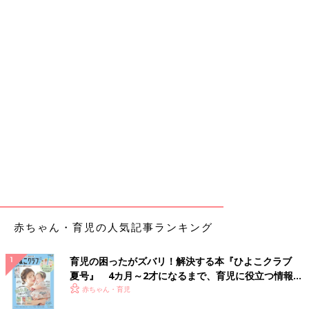
赤ちゃん・育児の人気記事ランキング
育児の困ったがズバリ！解決する本『ひよこクラブ
夏号』 4カ月～2才になるまで、育児に役立つ情報が
いっぱい！
赤ちゃん・育児