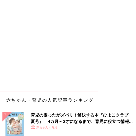
赤ちゃん・育児の人気記事ランキング
育児の困ったがズバリ！解決する本『ひよこクラブ
夏号』 4カ月～2才になるまで、育児に役立つ情報が
いっぱい！
赤ちゃん・育児