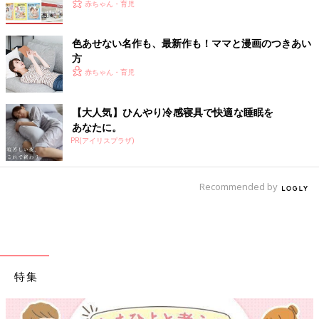
赤ちゃん・育児
色あせない名作も、最新作も！ママと漫画のつきあい
方
赤ちゃん・育児
【大人気】ひんやり冷感寝具で快適な睡眠を
あなたに。
PR(アイリスプラザ)
Recommended by
特集