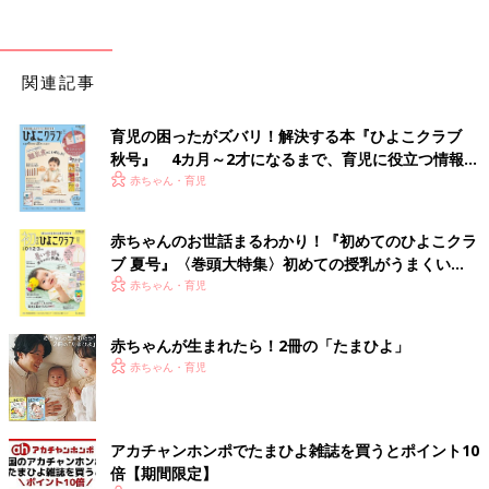
関連記事
育児の困ったがズバリ！解決する本『ひよこクラブ
秋号』 4カ月～2才になるまで、育児に役立つ情報が
いっぱい！
赤ちゃん・育児
赤ちゃんのお世話まるわかり！『初めてのひよこクラ
ブ 夏号』〈巻頭大特集〉初めての授乳がうまくい
く！ おっぱい・ミルクの基本と夏のトラブル 解決テ
赤ちゃん・育児
ク
赤ちゃんが生まれたら！2冊の「たまひよ」
赤ちゃん・育児
アカチャンホンポでたまひよ雑誌を買うとポイント10
倍【期間限定】