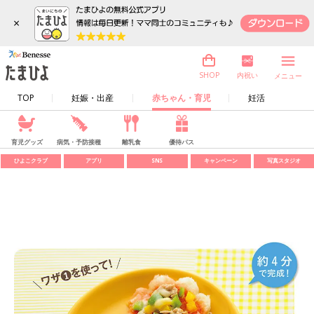
×
内祝い
SHOP
メニュー
TOP
妊娠・出産
赤ちゃん・育児
妊活
育児グッズ
病気・予防接種
離乳食
優待パス
ひよこクラブ
アプリ
SNS
キャンペーン
写真スタジオ