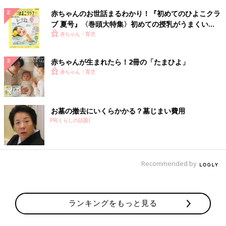
赤ちゃんのお世話まるわかり！『初めてのひよこクラ
ブ 夏号』〈巻頭大特集〉初めての授乳がうまくい
く！ おっぱい・ミルクの基本と夏のトラブル 解決テ
赤ちゃん・育児
ク
赤ちゃんが生まれたら！2冊の「たまひよ」
赤ちゃん・育児
お墓の撤去にいくらかかる？墓じまい費用
PR(くらしの話題)
Recommended by
ランキングをもっと見る