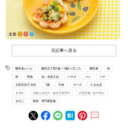
元記事へ戻る
離乳食レシピ
離乳完了期1歳～1歳6ヶ月ごろ
離乳食
肉
卵
野菜
魚・魚加工品
パスタ
パン
ツナ
太田百合子 先生
1歳
牛肉
チーズ
たまねぎ
トマト
ブロッコリー・カリフラワー
パプリカ・ピーマン
きのこ
医師・専門家監修