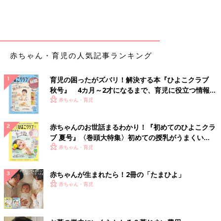
赤ちゃん・育児の人気記事ランキング
育児の困ったがズバリ！解決する本『ひよこクラブ
秋号』 4カ月～2才になるまで、育児に役立つ情報が
いっぱい！
赤ちゃん・育児
赤ちゃんのお世話まるわかり！『初めてのひよこクラ
ブ 夏号』〈巻頭大特集〉初めての授乳がうまくい
く！ おっぱい・ミルクの基本と夏のトラブル 解決テ
赤ちゃん・育児
ク
赤ちゃんが生まれたら！2冊の「たまひよ」
赤ちゃん・育児