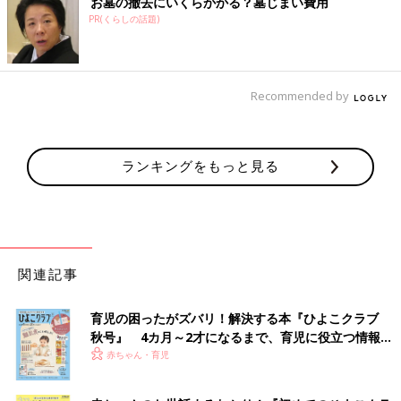
お墓の撤去にいくらかかる？墓じまい費用
PR(くらしの話題)
Recommended by
ランキングをもっと見る
関連記事
育児の困ったがズバリ！解決する本『ひよこクラブ
秋号』 4カ月～2才になるまで、育児に役立つ情報が
いっぱい！
赤ちゃん・育児