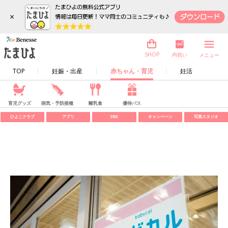
×
内祝い
SHOP
メニュー
TOP
妊娠・出産
赤ちゃん・育児
妊活
育児グッズ
病気・予防接種
離乳食
優待パス
ひよこクラブ
アプリ
SNS
キャンペーン
写真スタジオ