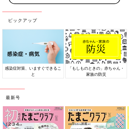
ピックアップ
すぐできるこ
「もしものときの」赤ちゃん・
日本外来小児科学会
家族の防災
ト検討会
最新号