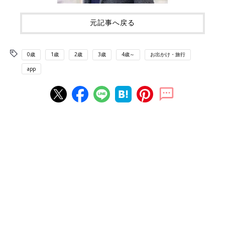
元記事へ戻る
0歳
1歳
2歳
3歳
4歳～
お出かけ・旅行
app