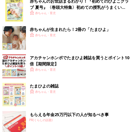
赤ちゃんのお世話まるわかり！『初めてのひよこクラ
ブ 夏号』〈巻頭大特集〉初めての授乳がうまくい
く！ おっぱい・ミルクの基本と夏のトラブル 解決テ
赤ちゃん・育児
ク
赤ちゃんが生まれたら！2冊の「たまひよ」
赤ちゃん・育児
アカチャンホンポでたまひよ雑誌を買うとポイント10
倍【期間限定】
赤ちゃん・育児
たまひよの雑誌
赤ちゃん・育児
もらえる年金25万円以下の人が知るべき事
PR(くらしの話題)