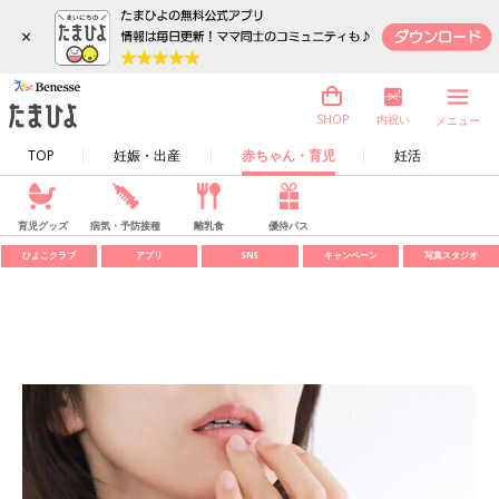
×
内祝い
SHOP
メニュー
TOP
妊娠・出産
赤ちゃん・育児
妊活
育児グッズ
病気・予防接種
離乳食
優待パス
ひよこクラブ
アプリ
SNS
キャンペーン
写真スタジオ