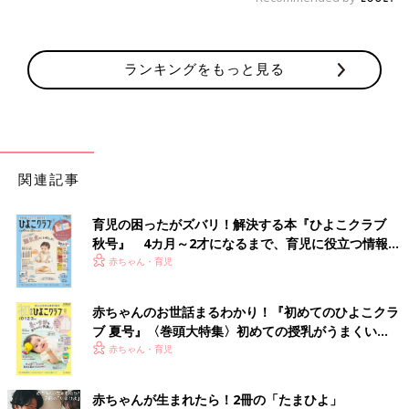
ランキングをもっと見る
関連記事
育児の困ったがズバリ！解決する本『ひよこクラブ
秋号』 4カ月～2才になるまで、育児に役立つ情報が
いっぱい！
赤ちゃん・育児
赤ちゃんのお世話まるわかり！『初めてのひよこクラ
ブ 夏号』〈巻頭大特集〉初めての授乳がうまくい
く！ おっぱい・ミルクの基本と夏のトラブル 解決テ
赤ちゃん・育児
ク
赤ちゃんが生まれたら！2冊の「たまひよ」