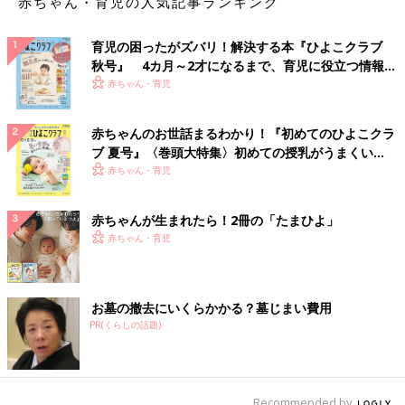
赤ちゃん・育児の人気記事ランキング
育児の困ったがズバリ！解決する本『ひよこクラブ
秋号』 4カ月～2才になるまで、育児に役立つ情報が
いっぱい！
赤ちゃん・育児
赤ちゃんのお世話まるわかり！『初めてのひよこクラ
ブ 夏号』〈巻頭大特集〉初めての授乳がうまくい
く！ おっぱい・ミルクの基本と夏のトラブル 解決テ
赤ちゃん・育児
ク
赤ちゃんが生まれたら！2冊の「たまひよ」
赤ちゃん・育児
お墓の撤去にいくらかかる？墓じまい費用
PR(くらしの話題)
Recommended by