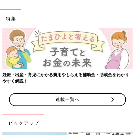
特集
娠・出産・育児にかかる費用やもらえる補助金・助成金をわかり
【
すく解説！
連載一覧へ
ピックアップ