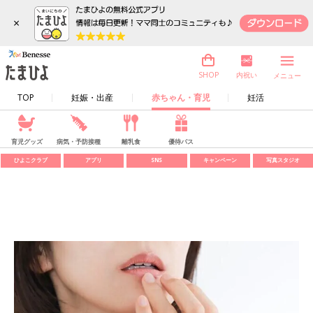
×
内祝い
SHOP
メニュー
TOP
妊娠・出産
赤ちゃん・育児
妊活
育児グッズ
病気・予防接種
離乳食
優待パス
ひよこクラブ
アプリ
SNS
キャンペーン
写真スタジオ