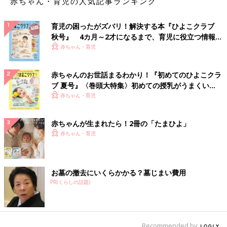
赤ちゃん・育児の人気記事ランキング
育児の困ったがズバリ！解決する本『ひよこクラブ
秋号』 4カ月～2才になるまで、育児に役立つ情報が
いっぱい！
赤ちゃん・育児
赤ちゃんのお世話まるわかり！『初めてのひよこクラ
ブ 夏号』〈巻頭大特集〉初めての授乳がうまくい
く！ おっぱい・ミルクの基本と夏のトラブル 解決テ
赤ちゃん・育児
ク
赤ちゃんが生まれたら！2冊の「たまひよ」
赤ちゃん・育児
お墓の撤去にいくらかかる？墓じまい費用
PR(くらしの話題)
Recommended by