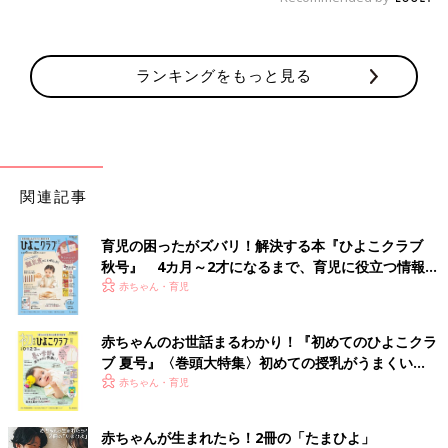
ランキングをもっと見る
関連記事
育児の困ったがズバリ！解決する本『ひよこクラブ
秋号』 4カ月～2才になるまで、育児に役立つ情報が
いっぱい！
赤ちゃん・育児
赤ちゃんのお世話まるわかり！『初めてのひよこクラ
ブ 夏号』〈巻頭大特集〉初めての授乳がうまくい
く！ おっぱい・ミルクの基本と夏のトラブル 解決テ
赤ちゃん・育児
ク
赤ちゃんが生まれたら！2冊の「たまひよ」