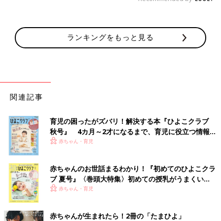
ランキングをもっと見る
関連記事
育児の困ったがズバリ！解決する本『ひよこクラブ
秋号』 4カ月～2才になるまで、育児に役立つ情報が
いっぱい！
赤ちゃん・育児
赤ちゃんのお世話まるわかり！『初めてのひよこクラ
ブ 夏号』〈巻頭大特集〉初めての授乳がうまくい
く！ おっぱい・ミルクの基本と夏のトラブル 解決テ
赤ちゃん・育児
ク
赤ちゃんが生まれたら！2冊の「たまひよ」