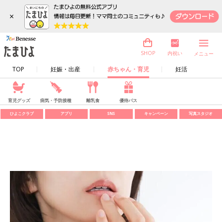
×
内祝い
SHOP
メニュー
TOP
妊娠・出産
赤ちゃん・育児
妊活
育児グッズ
病気・予防接種
離乳食
優待パス
ひよこクラブ
アプリ
SNS
キャンペーン
写真スタジオ