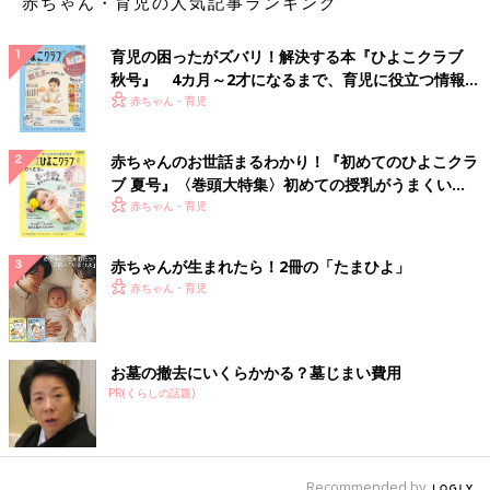
赤ちゃん・育児の人気記事ランキング
育児の困ったがズバリ！解決する本『ひよこクラブ
秋号』 4カ月～2才になるまで、育児に役立つ情報が
いっぱい！
赤ちゃん・育児
赤ちゃんのお世話まるわかり！『初めてのひよこクラ
ブ 夏号』〈巻頭大特集〉初めての授乳がうまくい
く！ おっぱい・ミルクの基本と夏のトラブル 解決テ
赤ちゃん・育児
ク
赤ちゃんが生まれたら！2冊の「たまひよ」
赤ちゃん・育児
お墓の撤去にいくらかかる？墓じまい費用
PR(くらしの話題)
Recommended by