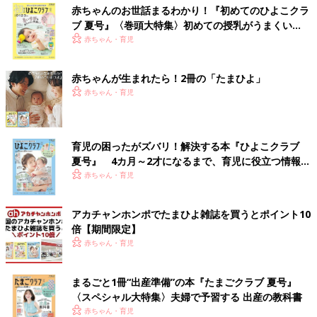
赤ちゃんのお世話まるわかり！『初めてのひよこクラ
ブ 夏号』〈巻頭大特集〉初めての授乳がうまくい
く！ おっぱい・ミルクの基本と夏のトラブル 解決テ
赤ちゃん・育児
ク
赤ちゃんが生まれたら！2冊の「たまひよ」
赤ちゃん・育児
育児の困ったがズバリ！解決する本『ひよこクラブ
夏号』 4カ月～2才になるまで、育児に役立つ情報が
いっぱい！
赤ちゃん・育児
アカチャンホンポでたまひよ雑誌を買うとポイント10
倍【期間限定】
赤ちゃん・育児
まるごと1冊“出産準備”の本『たまごクラブ 夏号』
〈スペシャル大特集〉夫婦で予習する 出産の教科書
赤ちゃん・育児