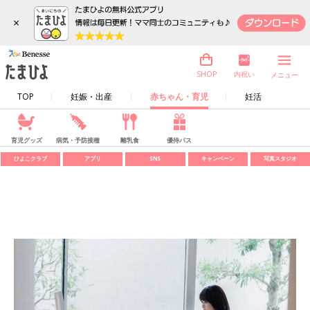
×
内祝い
SHOP
メニュー
TOP
妊娠・出産
赤ちゃん・育児
妊活
育児グッズ
病気・予防接種
離乳食
優待パス
ひよこクラブ
アプリ
SNS
キャンペーン
写真スタジオ