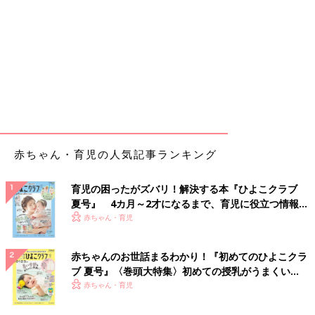
赤ちゃん・育児の人気記事ランキング
育児の困ったがズバリ！解決する本『ひよこクラブ
夏号』 4カ月～2才になるまで、育児に役立つ情報が
いっぱい！
赤ちゃん・育児
赤ちゃんのお世話まるわかり！『初めてのひよこクラ
ブ 夏号』〈巻頭大特集〉初めての授乳がうまくい
く！ おっぱい・ミルクの基本と夏のトラブル 解決テ
赤ちゃん・育児
ク