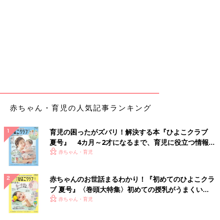
赤ちゃん・育児の人気記事ランキング
育児の困ったがズバリ！解決する本『ひよこクラブ
夏号』 4カ月～2才になるまで、育児に役立つ情報が
いっぱい！
赤ちゃん・育児
赤ちゃんのお世話まるわかり！『初めてのひよこクラ
ブ 夏号』〈巻頭大特集〉初めての授乳がうまくい
く！ おっぱい・ミルクの基本と夏のトラブル 解決テ
赤ちゃん・育児
ク