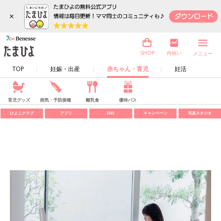
×
内祝い
SHOP
メニュー
TOP
妊娠・出産
赤ちゃん・育児
妊活
育児グッズ
病気・予防接種
離乳食
優待パス
ひよこクラブ
アプリ
SNS
キャンペーン
写真スタジオ