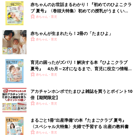
赤ちゃんのお世話まるわかり！『初めてのひよこクラ
ブ 夏号』〈巻頭大特集〉初めての授乳がうまくい
く！ おっぱい・ミルクの基本と夏のトラブル 解決テ
赤ちゃん・育児
ク
赤ちゃんが生まれたら！2冊の「たまひよ」
赤ちゃん・育児
育児の困ったがズバリ！解決する本『ひよこクラブ
夏号』 4カ月～2才になるまで、育児に役立つ情報が
いっぱい！
赤ちゃん・育児
アカチャンホンポでたまひよ雑誌を買うとポイント10
倍【期間限定】
赤ちゃん・育児
まるごと1冊“出産準備”の本『たまごクラブ 夏号』
〈スペシャル大特集〉夫婦で予習する 出産の教科書
赤ちゃん・育児