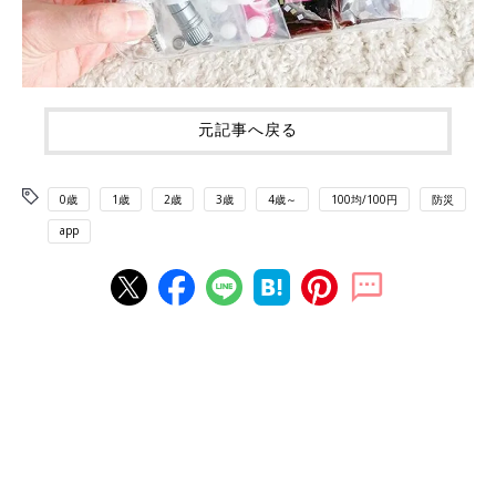
元記事へ戻る
0歳
1歳
2歳
3歳
4歳～
100均/100円
防災
app