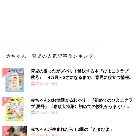
赤ちゃん・育児の人気記事ランキング
育児の困ったがズバリ！解決する本『ひよこクラブ
秋号』 4カ月～2才になるまで、育児に役立つ情報が
いっぱい！
赤ちゃん・育児
赤ちゃんのお世話まるわかり！『初めてのひよこクラ
ブ 夏号』〈巻頭大特集〉初めての授乳がうまくい
く！ おっぱい・ミルクの基本と夏のトラブル 解決テ
赤ちゃん・育児
ク
赤ちゃんが生まれたら！2冊の「たまひよ」
赤ちゃん・育児