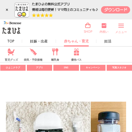
×
内祝い
SHOP
メニュー
TOP
妊娠・出産
赤ちゃん・育児
妊活
育児グッズ
病気・予防接種
離乳食
優待パス
ひよこクラブ
アプリ
SNS
キャンペーン
写真スタジオ