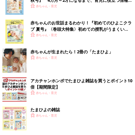
秋号』 4カ月～2才になるまで、育児に役立つ情報が
いっぱい！
赤ちゃん・育児
赤ちゃんのお世話まるわかり！『初めてのひよこクラ
ブ 夏号』〈巻頭大特集〉初めての授乳がうまくい
く！ おっぱい・ミルクの基本と夏のトラブル 解決テ
赤ちゃん・育児
ク
赤ちゃんが生まれたら！2冊の「たまひよ」
赤ちゃん・育児
アカチャンホンポでたまひよ雑誌を買うとポイント10
倍【期間限定】
赤ちゃん・育児
たまひよの雑誌
赤ちゃん・育児