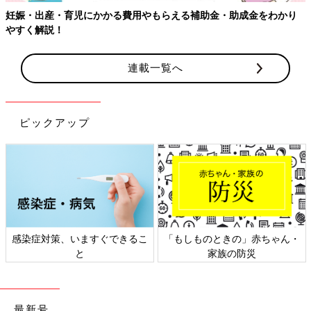
出産・育児にかかる費用やもらえる補助金・助成金をわかり
解説！
連載一覧へ
ピックアップ
染症対策、いますぐできるこ
「もしものときの」赤ちゃん・
日本
と
家族の防災
最新号