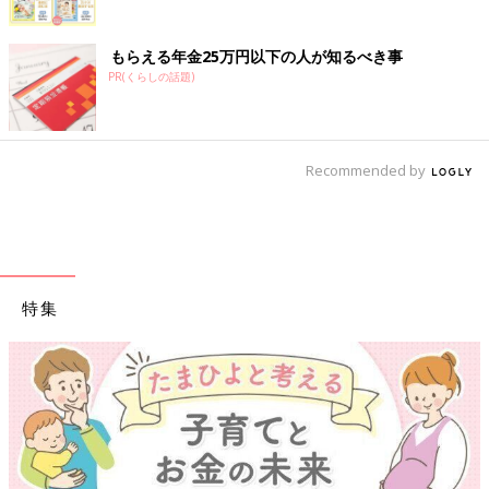
もらえる年金25万円以下の人が知るべき事
PR(くらしの話題)
Recommended by
特集
【ワク