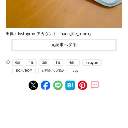
出典：Instagramアカウント「hana_life_room」
元記事へ戻る
0歳
1歳
2歳
3歳
4歳～
Instagram
100均/100円
お世話グッズ収納
app