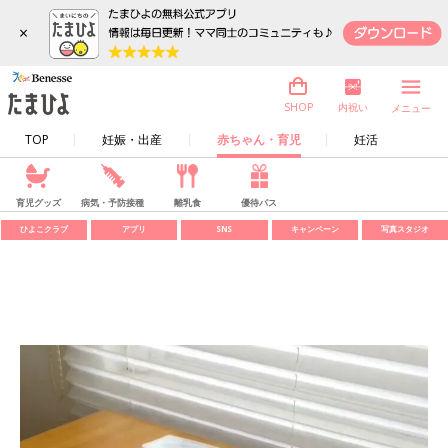
×
内祝い
SHOP
メニュー
TOP
妊娠・出産
赤ちゃん・育児
妊活
育児グッズ
病気・予防接種
離乳食
優待パス
ひよこクラブ
アプリ
SNS
キャンペーン
写真スタジオ