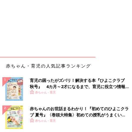
赤ちゃん・育児の人気記事ランキング
育児の困ったがズバリ！解決する本『ひよこクラブ
秋号』 4カ月～2才になるまで、育児に役立つ情報が
いっぱい！
赤ちゃん・育児
赤ちゃんのお世話まるわかり！『初めてのひよこクラ
ブ 夏号』〈巻頭大特集〉初めての授乳がうまくい
く！ おっぱい・ミルクの基本と夏のトラブル 解決テ
赤ちゃん・育児
ク