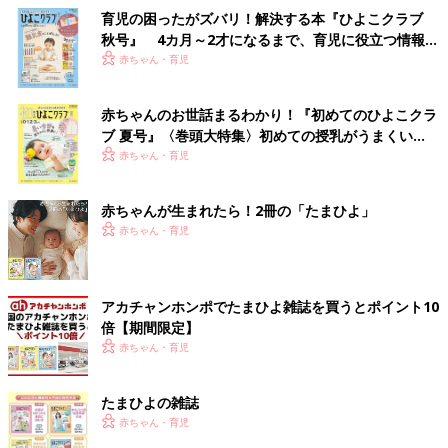
育児の困ったがズバリ！解決する本『ひよこクラブ
秋号』 4カ月～2才になるまで、育児に役立つ情報が
いっぱい！
赤ちゃん・育児
赤ちゃんのお世話まるわかり！『初めてのひよこクラ
ブ 夏号』〈巻頭大特集〉初めての授乳がうまくい
く！ おっぱい・ミルクの基本と夏のトラブル 解決テ
赤ちゃん・育児
ク
赤ちゃんが生まれたら！2冊の「たまひよ」
赤ちゃん・育児
アカチャンホンポでたまひよ雑誌を買うとポイント10
倍【期間限定】
赤ちゃん・育児
たまひよの雑誌
赤ちゃん・育児