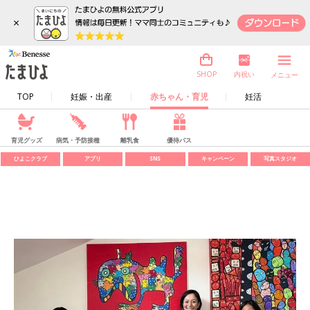
×
内祝い
SHOP
メニュー
TOP
妊娠・出産
赤ちゃん・育児
妊活
育児グッズ
病気・予防接種
離乳食
優待パス
ひよこクラブ
アプリ
SNS
キャンペーン
写真スタジオ