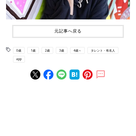
元記事へ戻る
0歳
1歳
2歳
3歳
4歳～
タレント・有名人
app