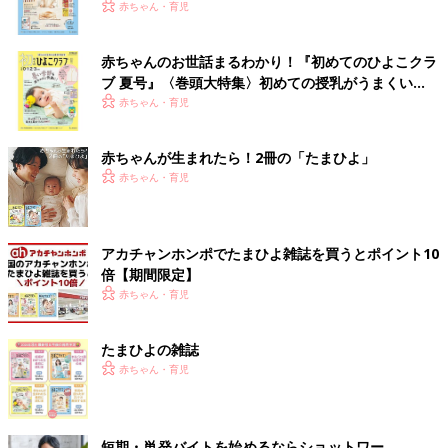
いっぱい！
赤ちゃん・育児
赤ちゃんのお世話まるわかり！『初めてのひよこクラ
ブ 夏号』〈巻頭大特集〉初めての授乳がうまくい
く！ おっぱい・ミルクの基本と夏のトラブル 解決テ
赤ちゃん・育児
ク
赤ちゃんが生まれたら！2冊の「たまひよ」
赤ちゃん・育児
アカチャンホンポでたまひよ雑誌を買うとポイント10
倍【期間限定】
赤ちゃん・育児
たまひよの雑誌
赤ちゃん・育児
短期・単発バイトを始めるならショットワー