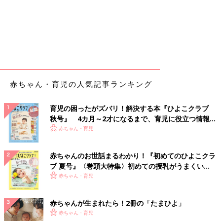
赤ちゃん・育児の人気記事ランキング
育児の困ったがズバリ！解決する本『ひよこクラブ
秋号』 4カ月～2才になるまで、育児に役立つ情報が
いっぱい！
赤ちゃん・育児
赤ちゃんのお世話まるわかり！『初めてのひよこクラ
ブ 夏号』〈巻頭大特集〉初めての授乳がうまくい
く！ おっぱい・ミルクの基本と夏のトラブル 解決テ
赤ちゃん・育児
ク
赤ちゃんが生まれたら！2冊の「たまひよ」
赤ちゃん・育児