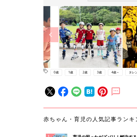
0歳
1歳
2歳
3歳
4歳～
タレ
赤ちゃん・育児の人気記事ランキ
育児の困ったがズバリ！解決する