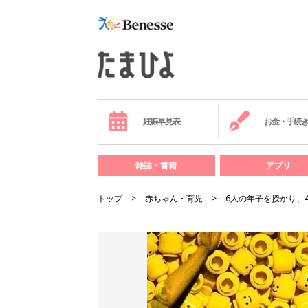
妊娠早見表
お金・手続
雑誌・書籍
アプリ
トップ
赤ちゃん・育児
6人の年子を授かり、