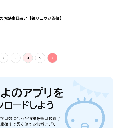
日のお誕生日占い【鏡リュウジ監修】
2
3
4
5
>
生後日数に合った情報を毎日お届け
ら産後まで長く使える無料アプリ