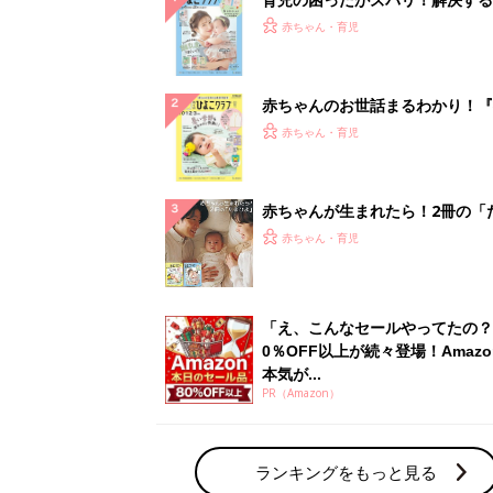
『ひよこクラブ 夏号』 4カ月～
赤ちゃん・育児
になるまで、育児に役立つ情報が
ぱい！
赤ちゃんのお世話まるわかり！『
てのひよこクラブ 夏号』〈巻頭
赤ちゃん・育児
集〉初めての授乳がうまくいく！
っぱい・ミルクの基本と夏のトラ
解決テク
赤ちゃんが生まれたら！2冊の「
ひよ」
赤ちゃん・育児
「え、こんなセールやってたの？
0％OFF以上が続々登場！Amazo
本気が...
PR（Amazon）
ランキングをもっと見る