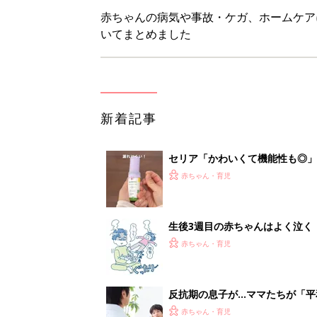
赤ちゃんの病気や事故・ケガ、ホームケア
いてまとめました
新着記事
セリア「かわいくて機能性も◎」
赤ちゃん・育児
生後3週目の赤ちゃんはよく泣く
って本当？【専門家】
赤ちゃん・育児
反抗期の息子が...ママたちが「
赤ちゃん・育児