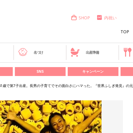
SHOP
内祝い
TOP
き
名づけ
出産準備
SNS
キャンペーン
41歳で第7子出産。長男の子育てでその面白さにハマった。『世界ふしぎ発見』の