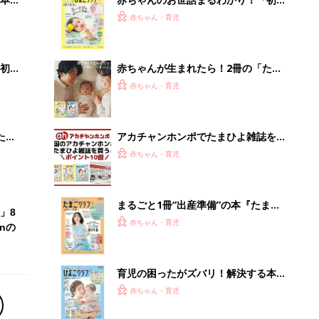
2才
てのひよこクラブ 夏号』〈巻頭大特
赤ちゃん・育児
いっ
集〉初めての授乳がうまくいく！ お
っぱい・ミルクの基本と夏のトラブル
解決テク
初め
赤ちゃんが生まれたら！2冊の「たま
大特
ひよ」
赤ちゃん・育児
 お
ブル
たま
アカチャンホンポでたまひよ雑誌を買
うとポイント10倍【期間限定】
赤ちゃん・育児
まるごと1冊“出産準備”の本『たまご
」8
クラブ 夏号』〈スペシャル大特集〉
赤ちゃん・育児
nの
夫婦で予習する 出産の教科書
育児の困ったがズバリ！解決する本
『ひよこクラブ 秋号』 4カ月～2才
赤ちゃん・育児
になるまで、育児に役立つ情報がいっ
ぱい！