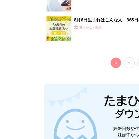
8月6日生まれはこんな人 365
赤ちゃん・育児
<
1
妊娠日数や
妊娠中か