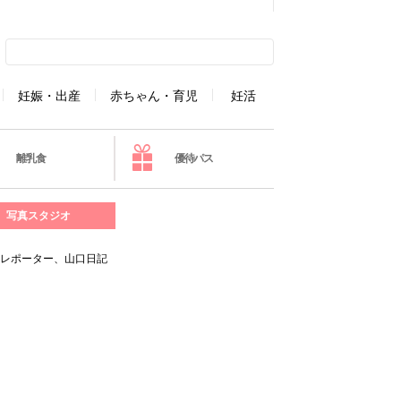
妊娠・出産
赤ちゃん・育児
妊活
離乳食
優待パス
写真スタジオ
元レポーター、山口日記