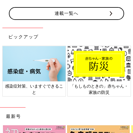
連載一覧へ
ピックアップ
もしものときの」赤ちゃん・
日本外来小児科学会リーフレッ
六星
家族の防災
ト検討会
最新号