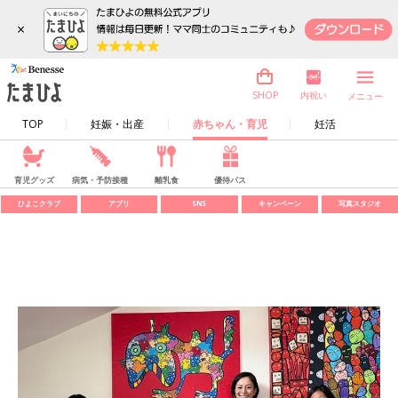
×
内祝い
SHOP
メニュー
TOP
妊娠・出産
赤ちゃん・育児
妊活
育児グッズ
病気・予防接種
離乳食
優待パス
ひよこクラブ
アプリ
SNS
キャンペーン
写真スタジオ