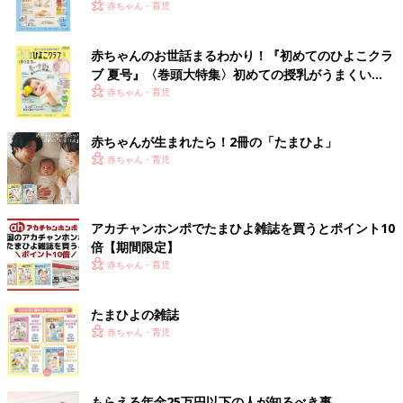
いっぱい！
赤ちゃん・育児
赤ちゃんのお世話まるわかり！『初めてのひよこクラ
ブ 夏号』〈巻頭大特集〉初めての授乳がうまくい
く！ おっぱい・ミルクの基本と夏のトラブル 解決テ
赤ちゃん・育児
ク
赤ちゃんが生まれたら！2冊の「たまひよ」
赤ちゃん・育児
アカチャンホンポでたまひよ雑誌を買うとポイント10
倍【期間限定】
赤ちゃん・育児
たまひよの雑誌
赤ちゃん・育児
もらえる年金25万円以下の人が知るべき事