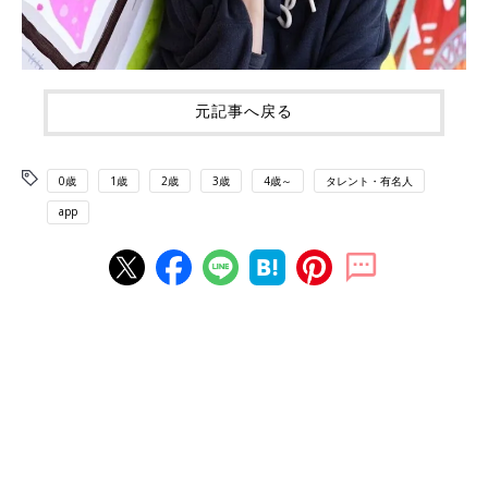
元記事へ戻る
0歳
1歳
2歳
3歳
4歳～
タレント・有名人
app