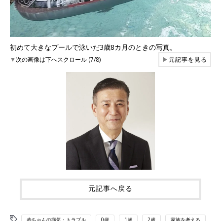
初めて大きなプールで泳いだ3歳8カ月のときの写真。
▼
次の画像は下へスクロール (7/8)
▶
元記事を見る
元記事へ戻る
赤ちゃんの病気・トラブル
0歳
1歳
2歳
家族を考える