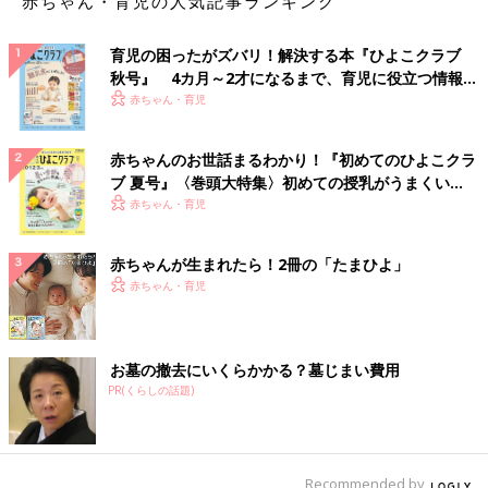
赤ちゃん・育児の人気記事ランキング
育児の困ったがズバリ！解決する本『ひよこクラブ
秋号』 4カ月～2才になるまで、育児に役立つ情報が
いっぱい！
赤ちゃん・育児
赤ちゃんのお世話まるわかり！『初めてのひよこクラ
ブ 夏号』〈巻頭大特集〉初めての授乳がうまくい
く！ おっぱい・ミルクの基本と夏のトラブル 解決テ
赤ちゃん・育児
ク
赤ちゃんが生まれたら！2冊の「たまひよ」
赤ちゃん・育児
お墓の撤去にいくらかかる？墓じまい費用
PR(くらしの話題)
Recommended by