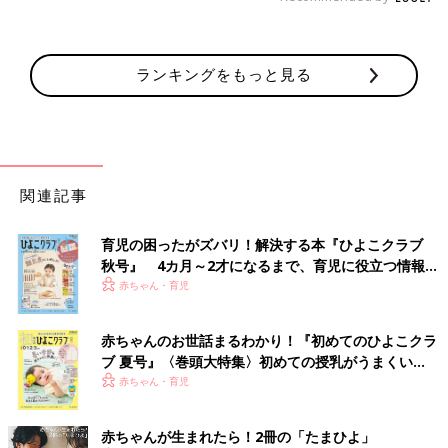
ランキングをもっと見る
関連記事
育児の困ったがズバリ！解決する本『ひよこクラブ
秋号』 4カ月～2才になるまで、育児に役立つ情報が
いっぱい！
赤ちゃん・育児
赤ちゃんのお世話まるわかり！『初めてのひよこクラ
ブ 夏号』〈巻頭大特集〉初めての授乳がうまくい
く！ おっぱい・ミルクの基本と夏のトラブル 解決テ
赤ちゃん・育児
ク
赤ちゃんが生まれたら！2冊の「たまひよ」