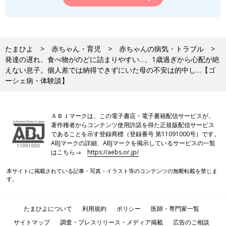
たまひよ
赤ちゃん・育児
赤ちゃんの病気・トラブル
発達の遅れ、食べ物がのどに詰まりやすい…、1歳過ぎから心配が絶
えない息子。個人差では納得できずにいた母の不安は的中し…【ゴ
ーシェ病・体験談】
ＡＢＪマークは、この電子書店・電子書籍配信サービスが、
著作権者からコンテンツ使用許諾を得た正規版配信サービス
であることを示す登録商標（登録番号 第11091000号）です。
ABJマークの詳細、ABJマークを掲示しているサービスの一覧
はこちら→
https://aebs.or.jp/
本サイトに掲載されている記事・写真・イラスト等のコンテンツの無断転載を禁じま
す。
たまひよについて
利用規約
ポリシー
医師・専門家一覧
サイトマップ
調査・プレスリリース・メディア掲載
広告のご相談