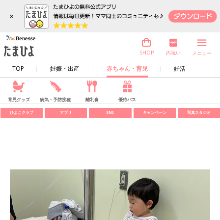
×
内祝い
SHOP
メニュー
TOP
妊娠・出産
赤ちゃん・育児
妊活
育児グッズ
病気・予防接種
離乳食
優待パス
ひよこクラブ
アプリ
SNS
キャンペーン
写真スタジオ