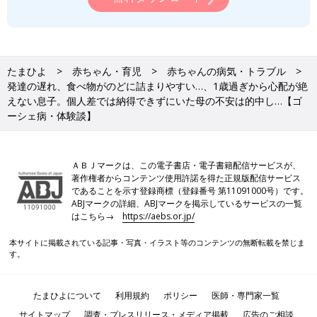
たまひよ
赤ちゃん・育児
赤ちゃんの病気・トラブル
発達の遅れ、食べ物がのどに詰まりやすい…、1歳過ぎから心配が絶
えない息子。個人差では納得できずにいた母の不安は的中し…【ゴ
ーシェ病・体験談】
ＡＢＪマークは、この電子書店・電子書籍配信サービスが、
著作権者からコンテンツ使用許諾を得た正規版配信サービス
であることを示す登録商標（登録番号 第11091000号）です。
ABJマークの詳細、ABJマークを掲示しているサービスの一覧
はこちら→
https://aebs.or.jp/
本サイトに掲載されている記事・写真・イラスト等のコンテンツの無断転載を禁じま
す。
たまひよについて
利用規約
ポリシー
医師・専門家一覧
サイトマップ
調査・プレスリリース・メディア掲載
広告のご相談