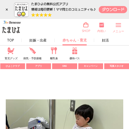
×
内祝い
SHOP
メニュー
TOP
妊娠・出産
赤ちゃん・育児
妊活
育児グッズ
病気・予防接種
離乳食
優待パス
ひよこクラブ
アプリ
SNS
キャンペーン
写真スタジオ