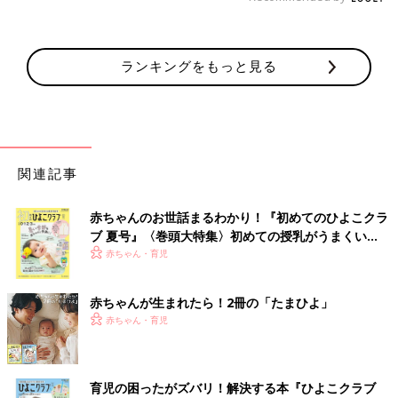
ランキングをもっと見る
関連記事
赤ちゃんのお世話まるわかり！『初めてのひよこクラ
ブ 夏号』〈巻頭大特集〉初めての授乳がうまくい
く！ おっぱい・ミルクの基本と夏のトラブル 解決テ
赤ちゃん・育児
ク
赤ちゃんが生まれたら！2冊の「たまひよ」
赤ちゃん・育児
育児の困ったがズバリ！解決する本『ひよこクラブ