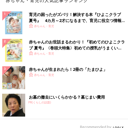
赤ちゃん・育児の人気記事ランキング
育児の困ったがズバリ！解決する本『ひよこクラブ
夏号』 4カ月～2才になるまで、育児に役立つ情報が
いっぱい！
赤ちゃん・育児
赤ちゃんのお世話まるわかり！『初めてのひよこクラ
ブ 夏号』〈巻頭大特集〉初めての授乳がうまくい
く！ おっぱい・ミルクの基本と夏のトラブル 解決テ
赤ちゃん・育児
ク
赤ちゃんが生まれたら！2冊の「たまひよ」
赤ちゃん・育児
お墓の撤去にいくらかかる？墓じまい費用
PR(くらしの話題)
Recommended by