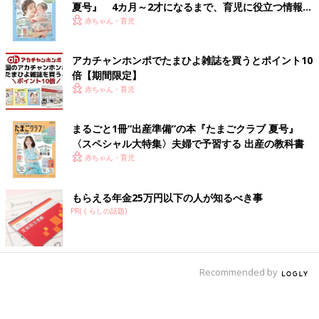
夏号』 4カ月～2才になるまで、育児に役立つ情報が
いっぱい！
赤ちゃん・育児
アカチャンホンポでたまひよ雑誌を買うとポイント10
倍【期間限定】
赤ちゃん・育児
まるごと1冊“出産準備”の本『たまごクラブ 夏号』
〈スペシャル大特集〉夫婦で予習する 出産の教科書
赤ちゃん・育児
もらえる年金25万円以下の人が知るべき事
PR(くらしの話題)
Recommended by