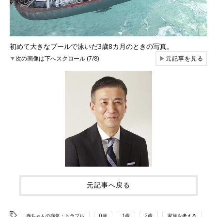
初めて大きなプールで泳いだ3歳8カ月のときの写真。
▼
次の画像は下へスクロール (7/8)
▶
元記事を見る
元記事へ戻る
赤ちゃんの病気・トラブル
0歳
1歳
2歳
家族を考える