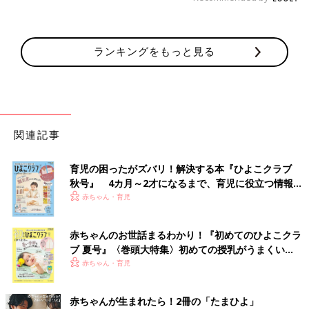
ランキングをもっと見る
関連記事
育児の困ったがズバリ！解決する本『ひよこクラブ
秋号』 4カ月～2才になるまで、育児に役立つ情報が
いっぱい！
赤ちゃん・育児
赤ちゃんのお世話まるわかり！『初めてのひよこクラ
ブ 夏号』〈巻頭大特集〉初めての授乳がうまくい
く！ おっぱい・ミルクの基本と夏のトラブル 解決テ
赤ちゃん・育児
ク
赤ちゃんが生まれたら！2冊の「たまひよ」