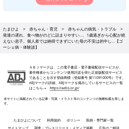
たまひよ
赤ちゃん・育児
赤ちゃんの病気・トラブル
発達の遅れ、食べ物がのどに詰まりやすい…、1歳過ぎから心配が絶
えない息子。個人差では納得できずにいた母の不安は的中し…【ゴ
ーシェ病・体験談】
ＡＢＪマークは、この電子書店・電子書籍配信サービスが、
著作権者からコンテンツ使用許諾を得た正規版配信サービス
であることを示す登録商標（登録番号 第11091000号）です。
ABJマークの詳細、ABJマークを掲示しているサービスの一覧
はこちら→
https://aebs.or.jp/
本サイトに掲載されている記事・写真・イラスト等のコンテンツの無断転載を禁じま
す。
たまひよについて
利用規約
ポリシー
医師・専門家一覧
サイトマップ
調査・プレスリリース・メディア掲載
広告のご相談