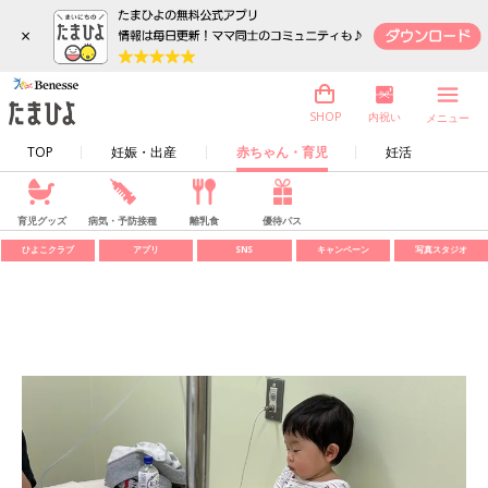
×
内祝い
SHOP
メニュー
TOP
妊娠・出産
赤ちゃん・育児
妊活
育児グッズ
病気・予防接種
離乳食
優待パス
ひよこクラブ
アプリ
SNS
キャンペーン
写真スタジオ