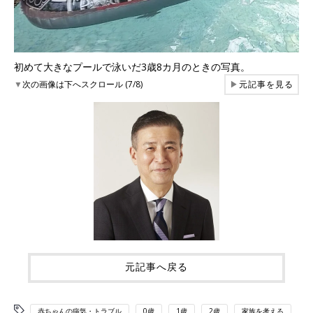
初めて大きなプールで泳いだ3歳8カ月のときの写真。
▼
次の画像は下へスクロール (7/8)
▶
元記事を見る
元記事へ戻る
赤ちゃんの病気・トラブル
0歳
1歳
2歳
家族を考える