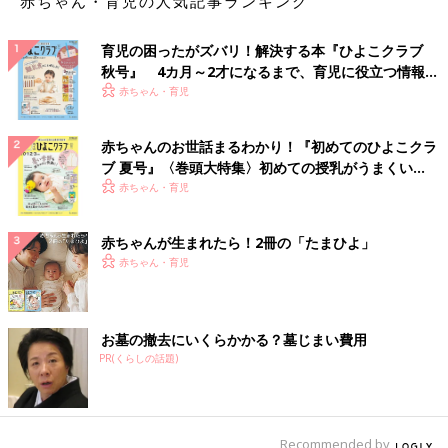
赤ちゃん・育児の人気記事ランキング
育児の困ったがズバリ！解決する本『ひよこクラブ
秋号』 4カ月～2才になるまで、育児に役立つ情報が
いっぱい！
赤ちゃん・育児
赤ちゃんのお世話まるわかり！『初めてのひよこクラ
ブ 夏号』〈巻頭大特集〉初めての授乳がうまくい
く！ おっぱい・ミルクの基本と夏のトラブル 解決テ
赤ちゃん・育児
ク
赤ちゃんが生まれたら！2冊の「たまひよ」
赤ちゃん・育児
お墓の撤去にいくらかかる？墓じまい費用
PR(くらしの話題)
Recommended by