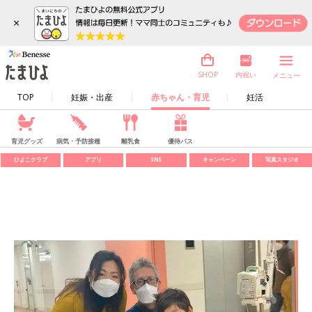
×
内祝い
SHOP
メニュー
TOP
妊娠・出産
赤ちゃん・育児
妊活
育児グッズ
病気・予防接種
離乳食
優待パス
ひよこクラブ
アプリ
SNS
キャンペーン
写真スタジオ