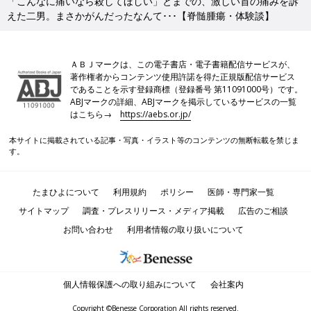
「こんなに痛いなら殺してほしい」とまでの、激しい首の痛みを訴
えた二男。まさかがんだったなんて･･･【脊髄腫瘍・体験談】
ＡＢＪマークは、この電子書店・電子書籍配信サービスが、
著作権者からコンテンツ使用許諾を得た正規版配信サービス
であることを示す登録商標（登録番号 第11091000号）です。
ABJマークの詳細、ABJマークを掲示しているサービスの一覧
はこちら→
https://aebs.or.jp/
本サイトに掲載されている記事・写真・イラスト等のコンテンツの無断転載を禁じま
す。
たまひよについて
利用規約
ポリシー
医師・専門家一覧
サイトマップ
調査・プレスリリース・メディア掲載
広告のご相談
お問い合わせ
利用者情報の取り扱いについて
個人情報保護への取り組みについて
会社案内
Copyright ©Benesse Corporation All rights reserved.