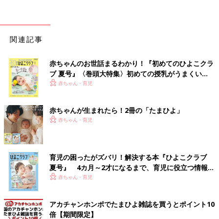
関連記事
赤ちゃんのお世話まるわかり！『初めてのひよこクラ
ブ 夏号』〈巻頭大特集〉初めての授乳がうまくい
く！ おっぱい・ミルクの基本と夏のトラブル 解決テ
赤ちゃん・育児
ク
赤ちゃんが生まれたら！2冊の「たまひよ」
赤ちゃん・育児
育児の困ったがズバリ！解決する本『ひよこクラブ
夏号』 4カ月～2才になるまで、育児に役立つ情報が
いっぱい！
赤ちゃん・育児
アカチャンホンポでたまひよ雑誌を買うとポイント10
倍【期間限定】