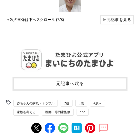
▼
次の画像は下へスクロール (7/8)
▶
元記事を見る
元記事へ戻る
赤ちゃんの病気・トラブル
2歳
3歳
4歳～
家族を考える
医師・専門家監修
app