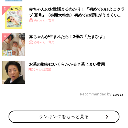
赤ちゃんのお世話まるわかり！『初めてのひよこクラ
ブ 夏号』〈巻頭大特集〉初めての授乳がうまくい
く！ おっぱい・ミルクの基本と夏のトラブル 解決テ
赤ちゃん・育児
ク
赤ちゃんが生まれたら！2冊の「たまひよ」
赤ちゃん・育児
お墓の撤去にいくらかかる？墓じまい費用
PR(くらしの話題)
Recommended by
ランキングをもっと見る