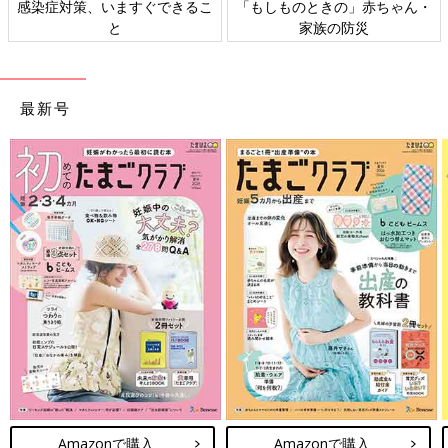
ん・
日本外来小児科学会リーフレッ
六星占術 細木かおりさんの
ト検討会
相談
最新号
Amazonで購入
Amazonで購入