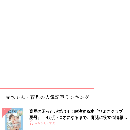
赤ちゃん・育児の人気記事ランキング
育児の困ったがズバリ！解決する本『ひよこクラブ
夏号』 4カ月～2才になるまで、育児に役立つ情報が
いっぱい！
赤ちゃん・育児