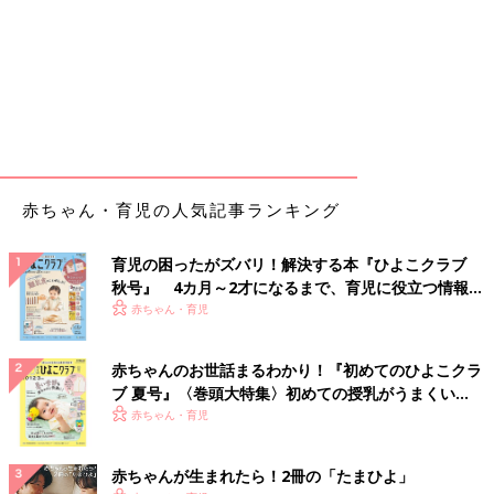
赤ちゃん・育児の人気記事ランキング
育児の困ったがズバリ！解決する本『ひよこクラブ
秋号』 4カ月～2才になるまで、育児に役立つ情報が
いっぱい！
赤ちゃん・育児
赤ちゃんのお世話まるわかり！『初めてのひよこクラ
ブ 夏号』〈巻頭大特集〉初めての授乳がうまくい
く！ おっぱい・ミルクの基本と夏のトラブル 解決テ
赤ちゃん・育児
ク
赤ちゃんが生まれたら！2冊の「たまひよ」