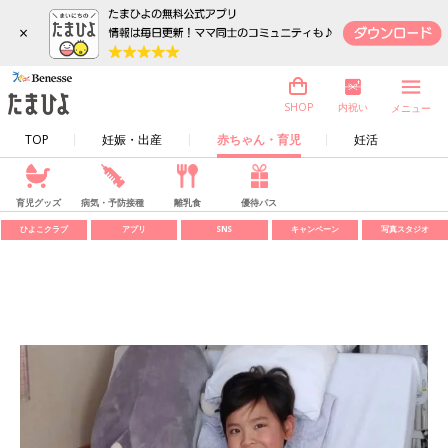
×
内祝い
SHOP
メニュー
TOP
妊娠・出産
赤ちゃん・育児
妊活
育児グッズ
病気・予防接種
離乳食
優待パス
ひよこクラブ
アプリ
SNS
キャンペーン
写真スタジオ