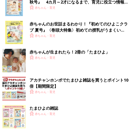
秋号』 4カ月～2才になるまで、育児に役立つ情報が
いっぱい！
赤ちゃん・育児
赤ちゃんのお世話まるわかり！『初めてのひよこクラ
ブ 夏号』〈巻頭大特集〉初めての授乳がうまくい
く！ おっぱい・ミルクの基本と夏のトラブル 解決テ
赤ちゃん・育児
ク
赤ちゃんが生まれたら！2冊の「たまひよ」
赤ちゃん・育児
アカチャンホンポでたまひよ雑誌を買うとポイント10
倍【期間限定】
赤ちゃん・育児
たまひよの雑誌
赤ちゃん・育児