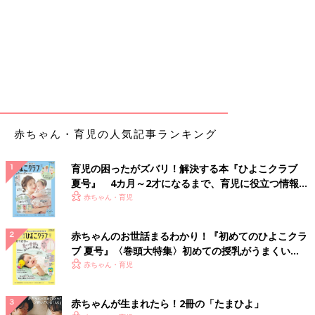
赤ちゃん・育児の人気記事ランキング
育児の困ったがズバリ！解決する本『ひよこクラブ
夏号』 4カ月～2才になるまで、育児に役立つ情報が
いっぱい！
赤ちゃん・育児
赤ちゃんのお世話まるわかり！『初めてのひよこクラ
ブ 夏号』〈巻頭大特集〉初めての授乳がうまくい
く！ おっぱい・ミルクの基本と夏のトラブル 解決テ
赤ちゃん・育児
ク
赤ちゃんが生まれたら！2冊の「たまひよ」