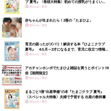
ブ 夏号』〈巻頭大特集〉初めての授乳がうまくい
く！ おっぱい・ミルクの基本と夏のトラブル 解決テ
赤ちゃん・育児
ク
赤ちゃんが生まれたら！2冊の「たまひよ」
赤ちゃん・育児
育児の困ったがズバリ！解決する本『ひよこクラブ
夏号』 4カ月～2才になるまで、育児に役立つ情報が
いっぱい！
赤ちゃん・育児
アカチャンホンポでたまひよ雑誌を買うとポイント10
倍【期間限定】
赤ちゃん・育児
まるごと1冊“出産準備”の本『たまごクラブ 夏号』
〈スペシャル大特集〉夫婦で予習する 出産の教科書
赤ちゃん・育児