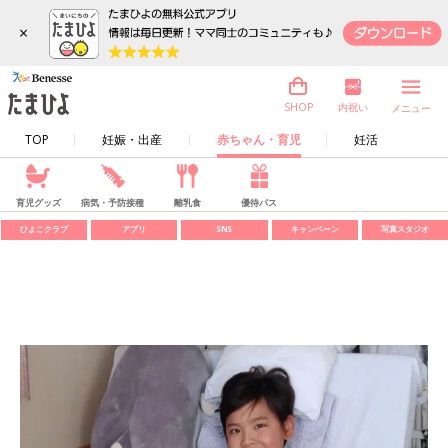
×
内祝い
SHOP
メニュー
TOP
妊娠・出産
赤ちゃん・育児
妊活
育児グッズ
病気・予防接種
離乳食
優待パス
ひよこクラブ
アプリ
SNS
キャンペーン
写真スタジオ