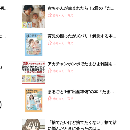
解決テク
初め
赤ちゃんが生まれたら！2冊の「たま
大特
ひよ」
赤ちゃん・育児
 お
ブル
たま
育児の困ったがズバリ！解決する本
『ひよこクラブ 秋号』 4カ月～2才
赤ちゃん・育児
になるまで、育児に役立つ情報がいっ
ぱい！
アカチャンホンポでたまひよ雑誌を買
』
うとポイント10倍【期間限定】
赤ちゃん・育児
まるごと1冊“出産準備”の本『たまご
クラブ 夏号』〈スペシャル大特集〉
赤ちゃん・育児
夫婦で予習する 出産の教科書
「捨てたいけど捨てたくない」捨て活
に悩んだときに会ったのは…