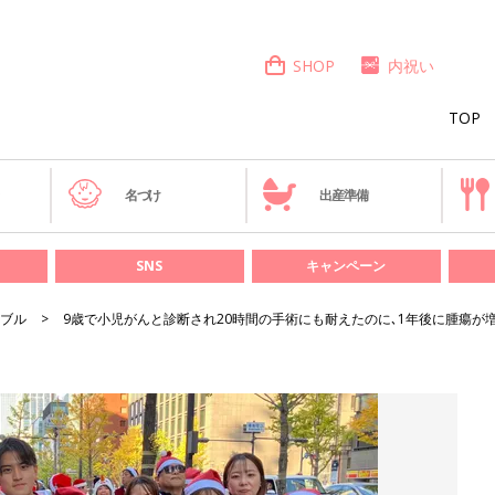
SHOP
内祝い
TOP
き
名づけ
出産準備
SNS
キャンペーン
ブル
9歳で小児がんと診断され20時間の手術にも耐えたのに､1年後に腫瘍が増