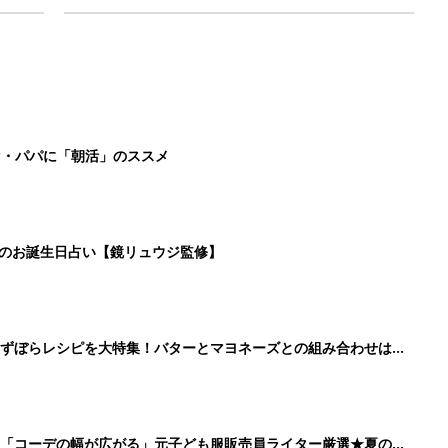
マ・パパに「朝活」のススメ
日のお誕生日占い【鏡リュウジ監修】
」ずぼらレシピを大特集！バターとマヨネーズとの組み合わせは栄
」「コーデの幅が広がる」元子ども服販売員ライター厳選★夏のバ