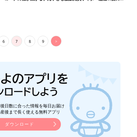
6
7
8
9
>
生後日数に合った情報を毎日お届け
ら産後まで長く使える無料アプリ
ダウンロード