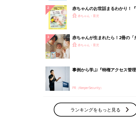
赤ちゃんのお世話まるわかり！『
てのひよこクラブ 夏号』〈巻頭
赤ちゃん・育児
集〉初めての授乳がうまくいく！
っぱい・ミルクの基本と夏のトラ
解決テク
赤ちゃんが生まれたら！2冊の「
ひよ」
赤ちゃん・育児
事例から学ぶ『特権アクセス管理
PR（KeeperSecurity）
ランキングをもっと見る