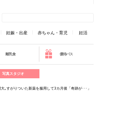
妊娠・出産
赤ちゃん・育児
妊活
離乳食
優待パス
写真スタジオ
大｡すがりついた新薬を服用して3カ月後「奇跡が･･･」