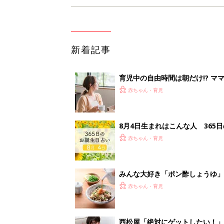
新着記事
育児中の自由時間は朝だけ!? マ
赤ちゃん・育児
8月4日生まれはこんな人 365
赤ちゃん・育児
みんな大好き「ポン酢しょうゆ
養学的にも最高⁉
赤ちゃん・育児
西松屋「絶対にゲットしたい！