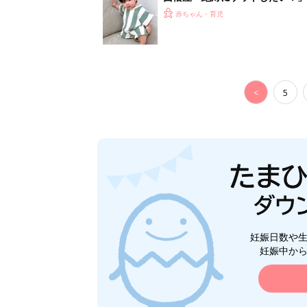
ズりアイテム5選
赤ちゃん・育児
<
5
妊娠日数や
妊娠中か