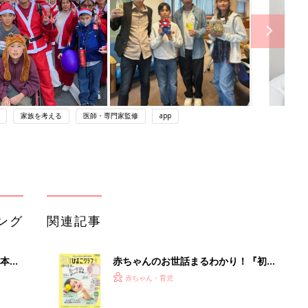
家族を考える
医師・専門家監修
app
ング
関連記事
本
赤ちゃんのお世話まるわかり！『初め
2才
てのひよこクラブ 夏号』〈巻頭大特
赤ちゃん・育児
いっ
集〉初めての授乳がうまくいく！ お
っぱい・ミルクの基本と夏のトラブル