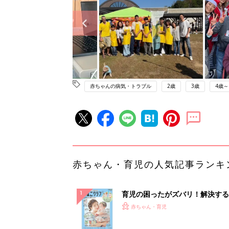
赤ちゃんの病気・トラブル
2歳
3歳
4歳～
赤ちゃん・育児の人気記事ランキ
育児の困ったがズバリ！解決する
『ひよこクラブ 夏号』 4カ月～
赤ちゃん・育児
になるまで、育児に役立つ情報が
ぱい！