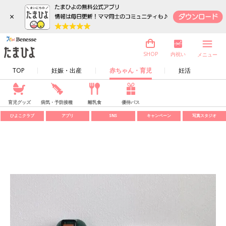
×
内祝い
SHOP
メニュー
TOP
妊娠・出産
赤ちゃん・育児
妊活
育児グッズ
病気・予防接種
離乳食
優待パス
ひよこクラブ
アプリ
SNS
キャンペーン
写真スタジオ