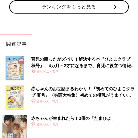
ランキングをもっと見る
関連記事
育児の困ったがズバリ！解決する本『ひよこクラブ
秋号』 4カ月～2才になるまで、育児に役立つ情報が
いっぱい！
赤ちゃん・育児
赤ちゃんのお世話まるわかり！『初めてのひよこクラ
ブ 夏号』〈巻頭大特集〉初めての授乳がうまくい
く！ おっぱい・ミルクの基本と夏のトラブル 解決テ
赤ちゃん・育児
ク
赤ちゃんが生まれたら！2冊の「たまひよ」
赤ちゃん・育児