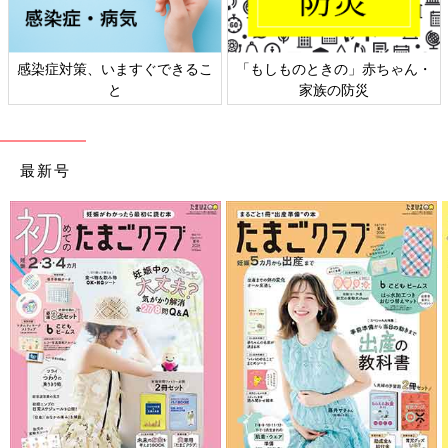
のときの」赤ちゃん・
日本外来小児科学会リーフレッ
六星占術 
家族の防災
ト検討会
最新号