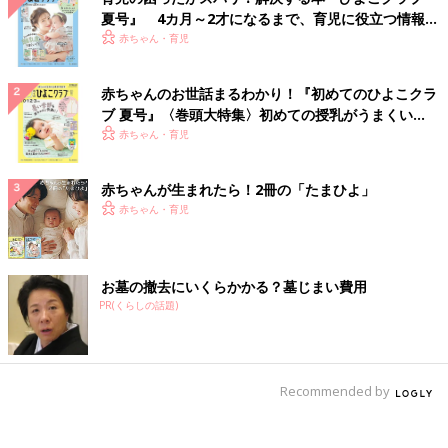
夏号』 4カ月～2才になるまで、育児に役立つ情報が
いっぱい！
赤ちゃん・育児
赤ちゃんのお世話まるわかり！『初めてのひよこクラ
ブ 夏号』〈巻頭大特集〉初めての授乳がうまくい
く！ おっぱい・ミルクの基本と夏のトラブル 解決テ
赤ちゃん・育児
ク
赤ちゃんが生まれたら！2冊の「たまひよ」
赤ちゃん・育児
お墓の撤去にいくらかかる？墓じまい費用
PR(くらしの話題)
Recommended by