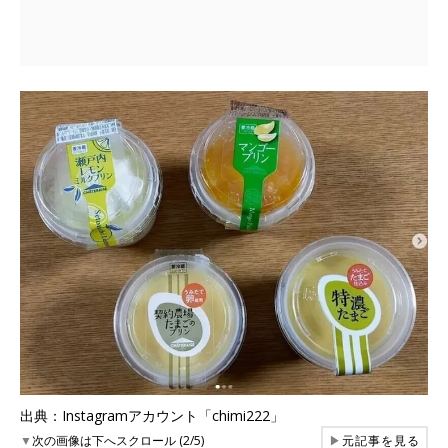
出典：Instagramアカウント「chimi222」
▼
次の画像は下へスクロール (2/5)
▶
元記事を見る