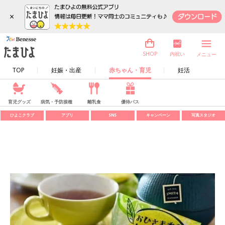
×
内祝い
SHOP
メニュー
TOP
妊娠・出産
赤ちゃん・育児
妊活
育児グッズ
病気・予防接種
離乳食
優待パス
ひよこクラブ
アプリ
SNS
キャンペーン
写真スタジオ