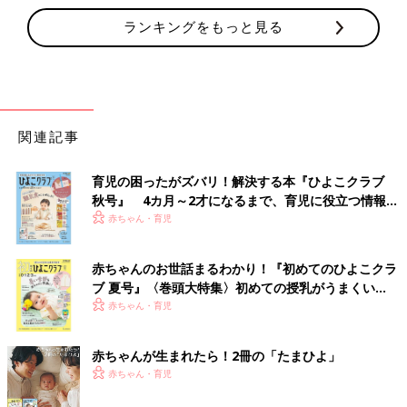
ランキングをもっと見る
関連記事
育児の困ったがズバリ！解決する本『ひよこクラブ
秋号』 4カ月～2才になるまで、育児に役立つ情報が
いっぱい！
赤ちゃん・育児
赤ちゃんのお世話まるわかり！『初めてのひよこクラ
ブ 夏号』〈巻頭大特集〉初めての授乳がうまくい
く！ おっぱい・ミルクの基本と夏のトラブル 解決テ
赤ちゃん・育児
ク
赤ちゃんが生まれたら！2冊の「たまひよ」
赤ちゃん・育児