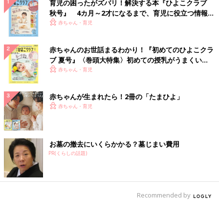
育児の困ったがズバリ！解決する本『ひよこクラブ
秋号』 4カ月～2才になるまで、育児に役立つ情報が
いっぱい！
赤ちゃん・育児
赤ちゃんのお世話まるわかり！『初めてのひよこクラ
ブ 夏号』〈巻頭大特集〉初めての授乳がうまくい
く！ おっぱい・ミルクの基本と夏のトラブル 解決テ
赤ちゃん・育児
ク
赤ちゃんが生まれたら！2冊の「たまひよ」
赤ちゃん・育児
お墓の撤去にいくらかかる？墓じまい費用
PR(くらしの話題)
Recommended by