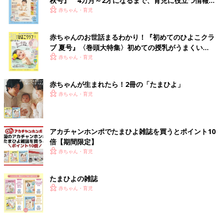
秋号』 4カ月～2才になるまで、育児に役立つ情報が
いっぱい！
赤ちゃん・育児
赤ちゃんのお世話まるわかり！『初めてのひよこクラ
ブ 夏号』〈巻頭大特集〉初めての授乳がうまくい
く！ おっぱい・ミルクの基本と夏のトラブル 解決テ
赤ちゃん・育児
ク
赤ちゃんが生まれたら！2冊の「たまひよ」
赤ちゃん・育児
アカチャンホンポでたまひよ雑誌を買うとポイント10
倍【期間限定】
赤ちゃん・育児
たまひよの雑誌
赤ちゃん・育児