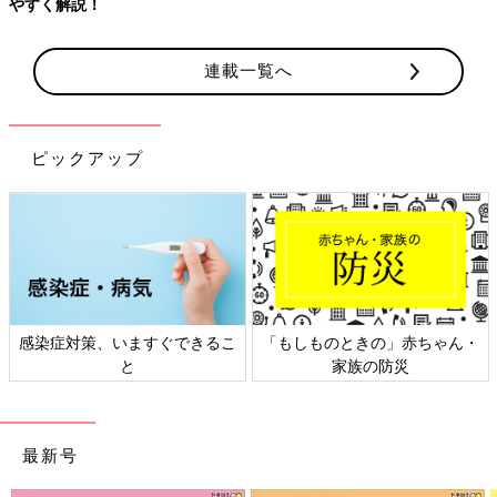
連載一覧へ
ピックアップ
できるこ
「もしものときの」赤ちゃん・
日本外来小児科学会リ
家族の防災
ト検討会
最新号