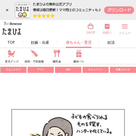
×
内祝い
SHOP
メニュー
TOP
妊娠・出産
赤ちゃん・育児
妊活
育児グッズ
病気・予防接種
離乳食
優待パス
ひよこクラブ
アプリ
SNS
キャンペーン
写真スタジオ