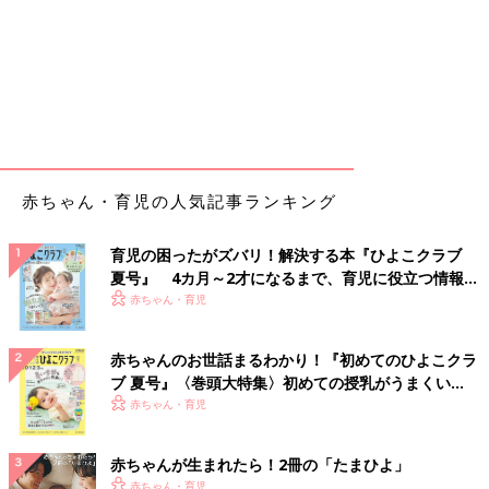
赤ちゃん・育児の人気記事ランキング
育児の困ったがズバリ！解決する本『ひよこクラブ
夏号』 4カ月～2才になるまで、育児に役立つ情報が
いっぱい！
赤ちゃん・育児
赤ちゃんのお世話まるわかり！『初めてのひよこクラ
ブ 夏号』〈巻頭大特集〉初めての授乳がうまくい
く！ おっぱい・ミルクの基本と夏のトラブル 解決テ
赤ちゃん・育児
ク
赤ちゃんが生まれたら！2冊の「たまひよ」
赤ちゃん・育児