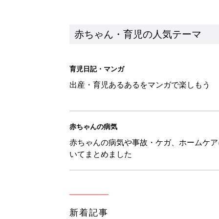
新着記事
西松屋「絶対にゲットしたい！
ズりアイテム5選
赤ちゃん・育児
0-2才育児まとめ：子どもの命を守る、C
赤ちゃん・育児
ユニクロベビー「絵本コラボが激
5選
赤ちゃん・育児