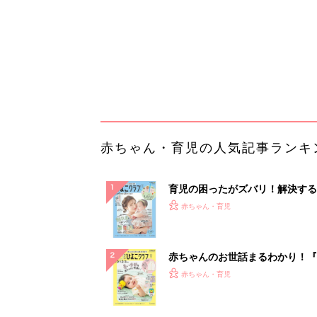
赤ちゃんのお世話まるわかり！『
てのひよこクラブ 夏号』〈巻頭
赤ちゃん・育児
集〉初めての授乳がうまくいく！
っぱい・ミルクの基本と夏のトラ
解決テク
赤ちゃんが生まれたら！2冊の「
ひよ」
赤ちゃん・育児
「イソジン®クリアうがい薬」と
しょに「うがいパワー」で一年中
健やか
PR（iNova｜Hugkum）
ランキングをもっと見る