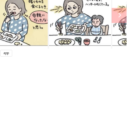
app
ング
関連記事
本
赤ちゃんのお世話まるわかり！『初め
2才
てのひよこクラブ 夏号』〈巻頭大特
赤ちゃん・育児
いっ
集〉初めての授乳がうまくいく！ お
っぱい・ミルクの基本と夏のトラブル