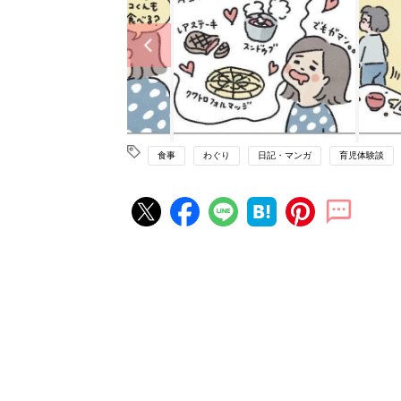
食事
わぐり
日記・マンガ
育児体験談
赤ちゃん・育児の人気記事ランキ
育児の困ったがズバリ！解決する
『ひよこクラブ 夏号』 4カ月～
赤ちゃん・育児
になるまで、育児に役立つ情報が
ぱい！