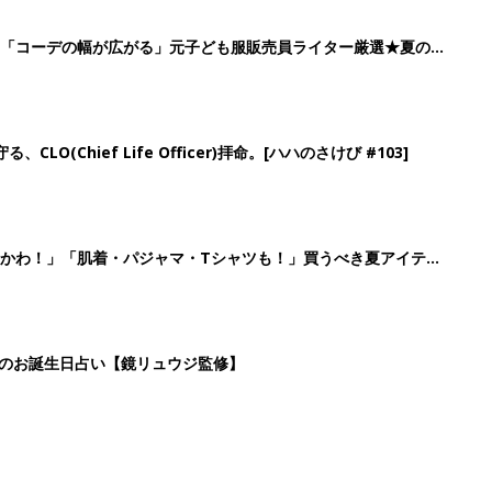
日のお誕生日占い【鏡リュウジ監修】
4
5
6
7
>
生後日数に合った情報を毎日お届け
ら産後まで長く使える無料アプリ
ダウンロード