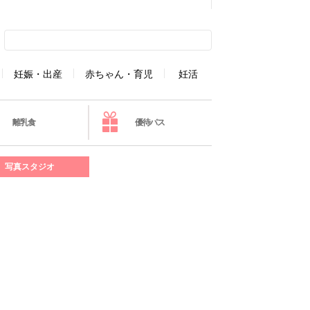
妊娠・出産
赤ちゃん・育児
妊活
離乳食
優待パス
写真スタジオ