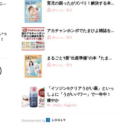
健やか
PR（iNova｜Hugkum）
Recommended by
離乳食はいつから？進め方は？「たまひよ きほんの離
乳食」
授乳の悩みや初めての離乳食作りに役立つ
子育てとお金
につ
妊娠・出産・育児にかかる費用やもらえる補助
金・助成金を解説