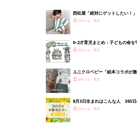
8月3日生まれはこんな人 365
赤ちゃん・育児
<
3
妊娠日数や
妊娠中か