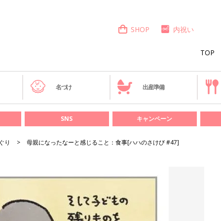
SHOP
内祝い
TOP
き
名づけ
出産準備
SNS
キャンペーン
ぐり
母親になったなーと感じること：食事[ハハのさけび #47]