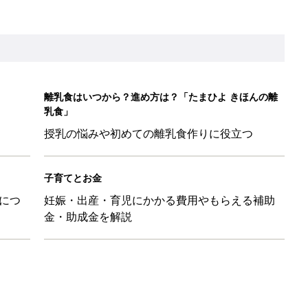
」「コーデの幅が広がる」元子ども服販売員ライター厳選★夏のバ
LO(Chief Life Officer)拝命。[ハハのさけび #103]
かわ！」「肌着・パジャマ・Tシャツも！」買うべき夏アイテム