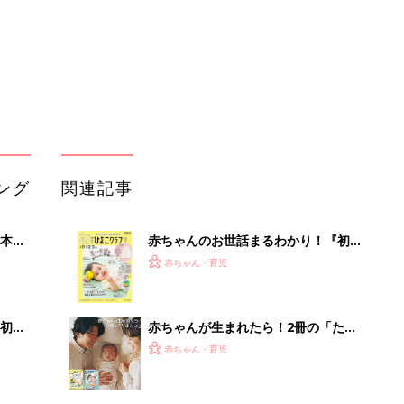
解決テク
初め
赤ちゃんが生まれたら！2冊の「たま
大特
ひよ」
赤ちゃん・育児
 お
ブル
たま
育児の困ったがズバリ！解決する本
『ひよこクラブ 夏号』 4カ月～2才
赤ちゃん・育児
になるまで、育児に役立つ情報がいっ
ぱい！
アカチャンホンポでたまひよ雑誌を買
いっ
うとポイント10倍【期間限定】
赤ちゃん・育児
！
まるごと1冊“出産準備”の本『たまご
クラブ 夏号』〈スペシャル大特集〉
赤ちゃん・育児
夫婦で予習する 出産の教科書
「イソジン®クリアうがい薬」といっ
しょに「うがいパワー」で一年中！