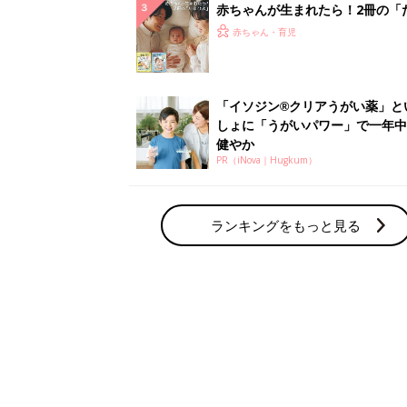
赤ちゃん・育児の人気テーマ
育児日記・マンガ
出産・育児あるあるをマンガで楽しもう
赤ちゃんの病気
赤ちゃんの病気や事故・ケガ、ホームケア
いてまとめました