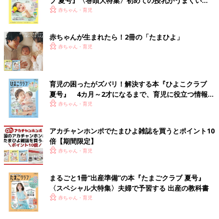
ブ 夏号』〈巻頭大特集〉初めての授乳がうまくい
く！ おっぱい・ミルクの基本と夏のトラブル 解決テ
赤ちゃん・育児
ク
赤ちゃんが生まれたら！2冊の「たまひよ」
赤ちゃん・育児
育児の困ったがズバリ！解決する本『ひよこクラブ
夏号』 4カ月～2才になるまで、育児に役立つ情報が
いっぱい！
赤ちゃん・育児
アカチャンホンポでたまひよ雑誌を買うとポイント10
倍【期間限定】
赤ちゃん・育児
まるごと1冊“出産準備”の本『たまごクラブ 夏号』
〈スペシャル大特集〉夫婦で予習する 出産の教科書
赤ちゃん・育児