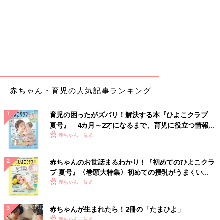
赤ちゃん・育児の人気記事ランキング
育児の困ったがズバリ！解決する本『ひよこクラブ
夏号』 4カ月～2才になるまで、育児に役立つ情報が
いっぱい！
赤ちゃん・育児
赤ちゃんのお世話まるわかり！『初めてのひよこクラ
ブ 夏号』〈巻頭大特集〉初めての授乳がうまくい
く！ おっぱい・ミルクの基本と夏のトラブル 解決テ
赤ちゃん・育児
ク
赤ちゃんが生まれたら！2冊の「たまひよ」
赤ちゃん・育児