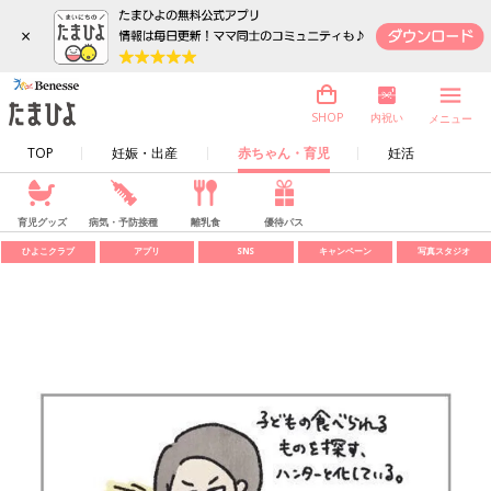
×
内祝い
SHOP
メニュー
TOP
妊娠・出産
赤ちゃん・育児
妊活
育児グッズ
病気・予防接種
離乳食
優待パス
ひよこクラブ
アプリ
SNS
キャンペーン
写真スタジオ