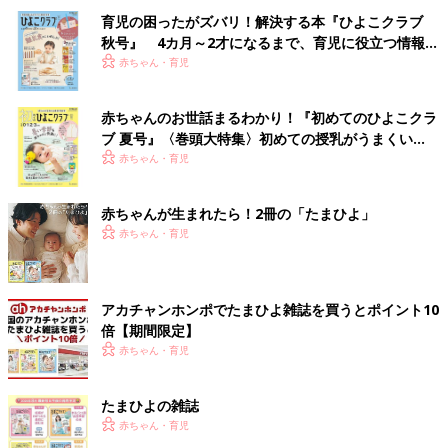
育児の困ったがズバリ！解決する本『ひよこクラブ
秋号』 4カ月～2才になるまで、育児に役立つ情報が
いっぱい！
赤ちゃん・育児
赤ちゃんのお世話まるわかり！『初めてのひよこクラ
ブ 夏号』〈巻頭大特集〉初めての授乳がうまくい
く！ おっぱい・ミルクの基本と夏のトラブル 解決テ
赤ちゃん・育児
ク
赤ちゃんが生まれたら！2冊の「たまひよ」
赤ちゃん・育児
アカチャンホンポでたまひよ雑誌を買うとポイント10
倍【期間限定】
赤ちゃん・育児
たまひよの雑誌
赤ちゃん・育児