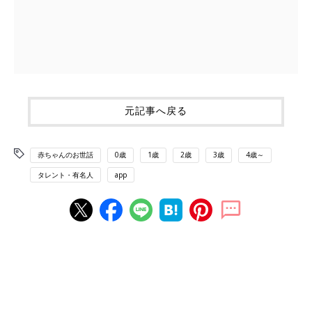
元記事へ戻る
赤ちゃんのお世話
0歳
1歳
2歳
3歳
4歳～
タレント・有名人
app