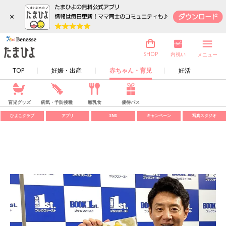
×
内祝い
SHOP
メニュー
TOP
妊娠・出産
赤ちゃん・育児
妊活
育児グッズ
病気・予防接種
離乳食
優待パス
ひよこクラブ
アプリ
SNS
キャンペーン
写真スタジオ