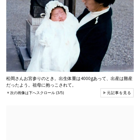
松岡さんお宮参りのとき。出生体重は4000gあって、出産は難産
だったよう。祖母に抱っこされて。
▼
次の画像は下へスクロール (3/5)
▶
元記事を見る