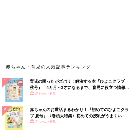
赤ちゃん・育児の人気記事ランキング
育児の困ったがズバリ！解決する本『ひよこクラブ
秋号』 4カ月～2才になるまで、育児に役立つ情報が
いっぱい！
赤ちゃん・育児
赤ちゃんのお世話まるわかり！『初めてのひよこクラ
ブ 夏号』〈巻頭大特集〉初めての授乳がうまくい
く！ おっぱい・ミルクの基本と夏のトラブル 解決テ
赤ちゃん・育児
ク