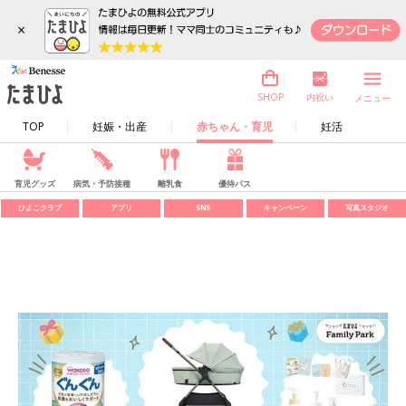
×
内祝い
SHOP
メニュー
TOP
妊娠・出産
赤ちゃん・育児
妊活
育児グッズ
病気・予防接種
離乳食
優待パス
ひよこクラブ
アプリ
SNS
キャンペーン
写真スタジオ