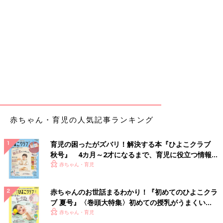
赤ちゃん・育児の人気記事ランキング
育児の困ったがズバリ！解決する本『ひよこクラブ
秋号』 4カ月～2才になるまで、育児に役立つ情報が
いっぱい！
赤ちゃん・育児
赤ちゃんのお世話まるわかり！『初めてのひよこクラ
ブ 夏号』〈巻頭大特集〉初めての授乳がうまくい
く！ おっぱい・ミルクの基本と夏のトラブル 解決テ
赤ちゃん・育児