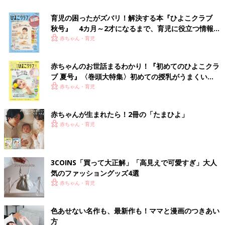
育児の困ったがズバリ！解決する本『ひよこクラブ
秋号』 4カ月～2才になるまで、育児に役立つ情報が
いっぱい！
赤ちゃん・育児
赤ちゃんのお世話まるわかり！『初めてのひよこクラ
ブ 夏号』〈巻頭大特集〉初めての授乳がうまくい
く！ おっぱい・ミルクの基本と夏のトラブル 解決テ
赤ちゃん・育児
ク
赤ちゃんが生まれたら！2冊の「たまひよ」
赤ちゃん・育児
3COINS「買って大正解」「高見えで可愛すぎ」大人
気のファッショングッズ4選
赤ちゃん・育児
色あせない名作も、最新作も！ママと漫画のつきあい
方