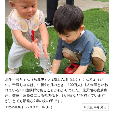
満生千尋ちゃん（写真左）と2歳上の珀（はく）くんきょうだ
い。千尋ちゃんは、生後9カ月のとき、100万人に1人未満といわ
れているKID症候群であることがわかりました。先天性の皮膚疾
患、難聴、角膜炎による視力低下、脱毛症などを抱えています
が、とても活発な2歳の女の子です。
▼
次の画像は下へスクロール (1/6)
▶
元記事を見る