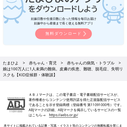
妊娠日数や生後日数に合った情報を毎日お届け
妊娠中から産後まで長く使える無料アプリ
無料ダウンロード
たまひよ
赤ちゃん・育児
赤ちゃんの病気・トラブル
娘は100万人に1人未満の難病。皮膚の疾患、難聴、脱毛症、失明リ
スクも【KID症候群・体験談】
ＡＢＪマークは、この電子書店・電子書籍配信サービスが、
著作権者からコンテンツ使用許諾を得た正規版配信サービス
であることを示す登録商標（登録番号 第11091000号）です。
ABJマークの詳細、ABJマークを掲示しているサービスの一覧
はこちら→
https://aebs.or.jp/
本サイトに掲載されている記事・写真・イラスト等のコンテンツの無断転載を禁じま