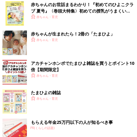
赤ちゃんのお世話まるわかり！『初めてのひよこクラ
ブ 夏号』〈巻頭大特集〉初めての授乳がうまくい
く！ おっぱい・ミルクの基本と夏のトラブル 解決テ
赤ちゃん・育児
ク
赤ちゃんが生まれたら！2冊の「たまひよ」
赤ちゃん・育児
アカチャンホンポでたまひよ雑誌を買うとポイント10
倍【期間限定】
赤ちゃん・育児
たまひよの雑誌
赤ちゃん・育児
もらえる年金25万円以下の人が知るべき事
PR(くらしの話題)