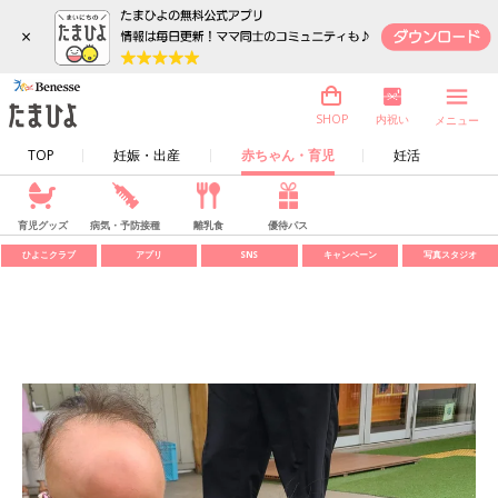
×
内祝い
SHOP
メニュー
TOP
妊娠・出産
赤ちゃん・育児
妊活
育児グッズ
病気・予防接種
離乳食
優待パス
ひよこクラブ
アプリ
SNS
キャンペーン
写真スタジオ