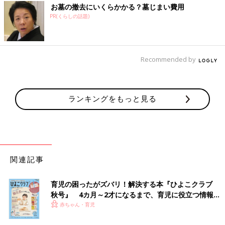
お墓の撤去にいくらかかる？墓じまい費用
PR(くらしの話題)
Recommended by
ランキングをもっと見る
関連記事
育児の困ったがズバリ！解決する本『ひよこクラブ
秋号』 4カ月～2才になるまで、育児に役立つ情報が
いっぱい！
赤ちゃん・育児