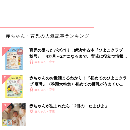
赤ちゃん・育児の人気記事ランキング
育児の困ったがズバリ！解決する本『ひよこクラブ
秋号』 4カ月～2才になるまで、育児に役立つ情報が
いっぱい！
赤ちゃん・育児
赤ちゃんのお世話まるわかり！『初めてのひよこクラ
ブ 夏号』〈巻頭大特集〉初めての授乳がうまくい
く！ おっぱい・ミルクの基本と夏のトラブル 解決テ
赤ちゃん・育児
ク
赤ちゃんが生まれたら！2冊の「たまひよ」
赤ちゃん・育児