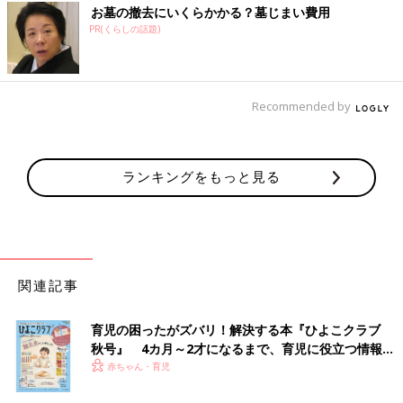
お墓の撤去にいくらかかる？墓じまい費用
PR(くらしの話題)
Recommended by
ランキングをもっと見る
関連記事
育児の困ったがズバリ！解決する本『ひよこクラブ
秋号』 4カ月～2才になるまで、育児に役立つ情報が
いっぱい！
赤ちゃん・育児