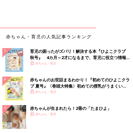
赤ちゃん・育児の人気記事ランキング
育児の困ったがズバリ！解決する本『ひよこクラブ
秋号』 4カ月～2才になるまで、育児に役立つ情報が
いっぱい！
赤ちゃん・育児
赤ちゃんのお世話まるわかり！『初めてのひよこクラ
ブ 夏号』〈巻頭大特集〉初めての授乳がうまくい
く！ おっぱい・ミルクの基本と夏のトラブル 解決テ
赤ちゃん・育児
ク
赤ちゃんが生まれたら！2冊の「たまひよ」
赤ちゃん・育児