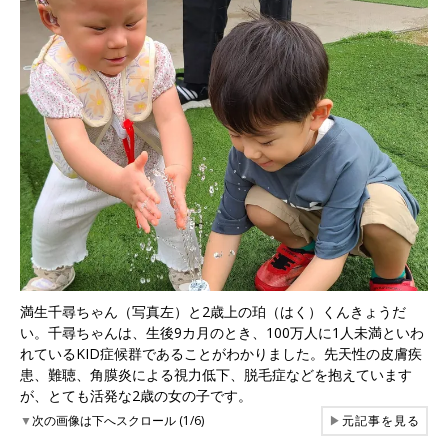
満生千尋ちゃん（写真左）と2歳上の珀（はく）くんきょうだ
い。千尋ちゃんは、生後9カ月のとき、100万人に1人未満といわ
れているKID症候群であることがわかりました。先天性の皮膚疾
患、難聴、角膜炎による視力低下、脱毛症などを抱えています
が、とても活発な2歳の女の子です。
▼
次の画像は下へスクロール (1/6)
▶
元記事を見る