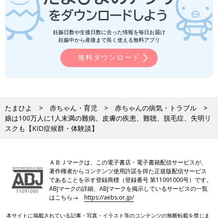
妊娠日数や生後日数に合った情報を毎日お届け
妊娠中から産後まで長く使える無料アプリ
無料ダウンロード
たまひよ
赤ちゃん・育児
赤ちゃんの病気・トラブル
娘は100万人に1人未満の難病。皮膚の疾患、難聴、脱毛症、失明リ
スクも【KID症候群・体験談】
ＡＢＪマークは、この電子書店・電子書籍配信サービスが、
著作権者からコンテンツ使用許諾を得た正規版配信サービス
であることを示す登録商標（登録番号 第11091000号）です。
ABJマークの詳細、ABJマークを掲示しているサービスの一覧
はこちら→
https://aebs.or.jp/
本サイトに掲載されている記事・写真・イラスト等のコンテンツの無断転載を禁じま