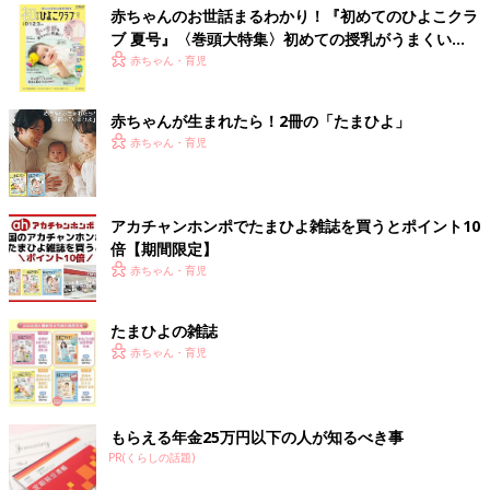
赤ちゃんのお世話まるわかり！『初めてのひよこクラ
ブ 夏号』〈巻頭大特集〉初めての授乳がうまくい
く！ おっぱい・ミルクの基本と夏のトラブル 解決テ
赤ちゃん・育児
ク
赤ちゃんが生まれたら！2冊の「たまひよ」
赤ちゃん・育児
アカチャンホンポでたまひよ雑誌を買うとポイント10
倍【期間限定】
赤ちゃん・育児
たまひよの雑誌
赤ちゃん・育児
もらえる年金25万円以下の人が知るべき事
PR(くらしの話題)