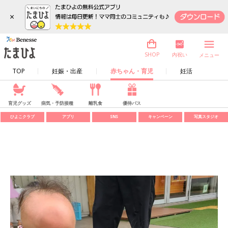
×
内祝い
SHOP
メニュー
TOP
妊娠・出産
赤ちゃん・育児
妊活
育児グッズ
病気・予防接種
離乳食
優待パス
ひよこクラブ
アプリ
SNS
キャンペーン
写真スタジオ