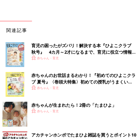
関連記事
育児の困ったがズバリ！解決する本『ひよこクラブ
秋号』 4カ月～2才になるまで、育児に役立つ情報が
いっぱい！
赤ちゃん・育児
赤ちゃんのお世話まるわかり！『初めてのひよこクラ
ブ 夏号』〈巻頭大特集〉初めての授乳がうまくい
く！ おっぱい・ミルクの基本と夏のトラブル 解決テ
赤ちゃん・育児
ク
赤ちゃんが生まれたら！2冊の「たまひよ」
赤ちゃん・育児
アカチャンホンポでたまひよ雑誌を買うとポイント10