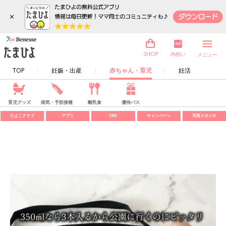
×
内祝い
SHOP
メニュー
TOP
妊娠・出産
赤ちゃん・育児
妊活
育児グッズ
病気・予防接種
離乳食
優待パス
ひよこクラブ
アプリ
SNS
キャンペーン
写真スタジオ