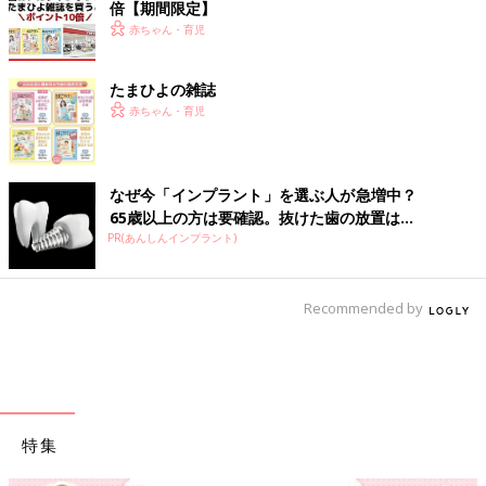
倍【期間限定】
赤ちゃん・育児
たまひよの雑誌
赤ちゃん・育児
なぜ今「インプラント」を選ぶ人が急増中？
65歳以上の方は要確認。抜けた歯の放置は...
PR(あんしんインプラント)
Recommended by
特集