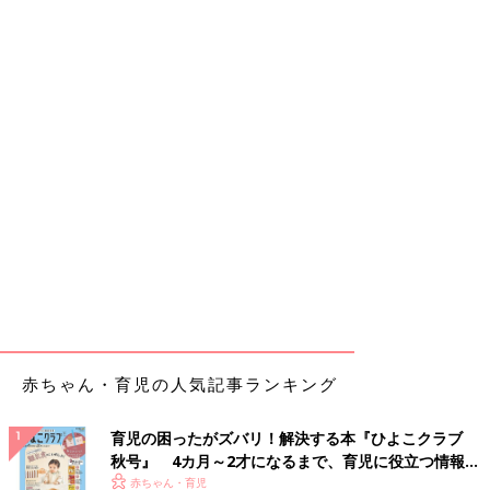
赤ちゃん・育児の人気記事ランキング
育児の困ったがズバリ！解決する本『ひよこクラブ
秋号』 4カ月～2才になるまで、育児に役立つ情報が
いっぱい！
赤ちゃん・育児