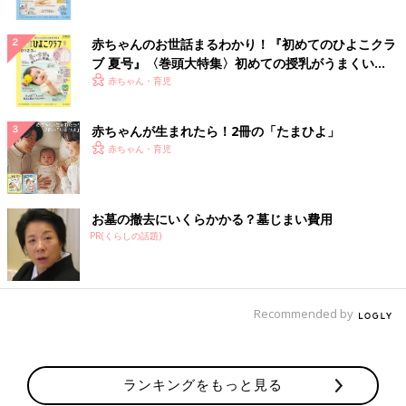
赤ちゃんのお世話まるわかり！『初めてのひよこクラ
ブ 夏号』〈巻頭大特集〉初めての授乳がうまくい
く！ おっぱい・ミルクの基本と夏のトラブル 解決テ
赤ちゃん・育児
ク
赤ちゃんが生まれたら！2冊の「たまひよ」
赤ちゃん・育児
お墓の撤去にいくらかかる？墓じまい費用
PR(くらしの話題)
Recommended by
ランキングをもっと見る