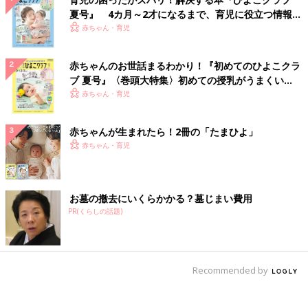
夏号』 4カ月～2才になるまで、育児に役立つ情報が
いっぱい！
赤ちゃん・育児
赤ちゃんのお世話まるわかり！『初めてのひよこクラ
ブ 夏号』〈巻頭大特集〉初めての授乳がうまくい
く！ おっぱい・ミルクの基本と夏のトラブル 解決テ
赤ちゃん・育児
ク
赤ちゃんが生まれたら！2冊の「たまひよ」
赤ちゃん・育児
お墓の撤去にいくらかかる？墓じまい費用
PR(くらしの話題)
Recommended by