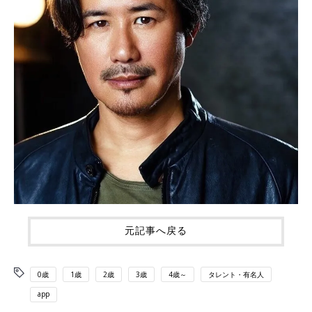
元記事へ戻る
0歳
1歳
2歳
3歳
4歳～
タレント・有名人
app