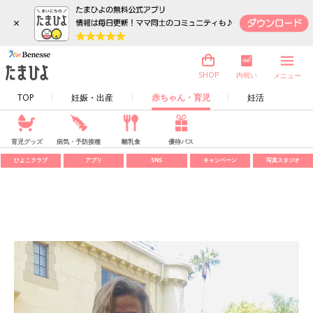
×
内祝い
SHOP
メニュー
TOP
妊娠・出産
赤ちゃん・育児
妊活
育児グッズ
病気・予防接種
離乳食
優待パス
ひよこクラブ
アプリ
SNS
キャンペーン
写真スタジオ