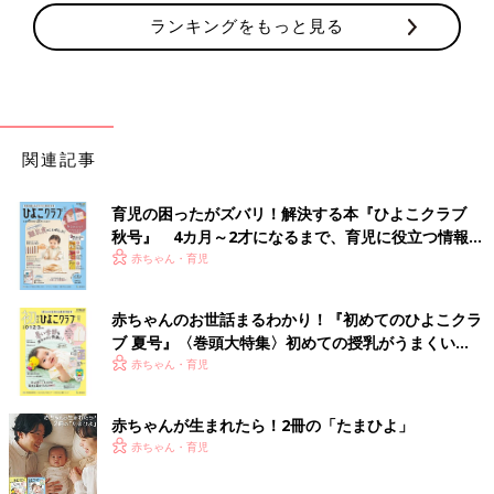
ランキングをもっと見る
関連記事
育児の困ったがズバリ！解決する本『ひよこクラブ
秋号』 4カ月～2才になるまで、育児に役立つ情報が
いっぱい！
赤ちゃん・育児
赤ちゃんのお世話まるわかり！『初めてのひよこクラ
ブ 夏号』〈巻頭大特集〉初めての授乳がうまくい
く！ おっぱい・ミルクの基本と夏のトラブル 解決テ
赤ちゃん・育児
ク
赤ちゃんが生まれたら！2冊の「たまひよ」
赤ちゃん・育児