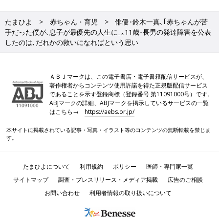
たまひよ
赤ちゃん・育児
俳優･鈴木一真､｢赤ちゃんが苦
手だった僕が､息子が最優先の人生に｣｡11歳･長男の発達障害を公表
したのは､だれかの救いになればという思い
ＡＢＪマークは、この電子書店・電子書籍配信サービスが、
著作権者からコンテンツ使用許諾を得た正規版配信サービス
であることを示す登録商標（登録番号 第11091000号）です。
ABJマークの詳細、ABJマークを掲示しているサービスの一覧
はこちら→
https://aebs.or.jp/
本サイトに掲載されている記事・写真・イラスト等のコンテンツの無断転載を禁じま
す。
たまひよについて
利用規約
ポリシー
医師・専門家一覧
サイトマップ
調査・プレスリリース・メディア掲載
広告のご相談
お問い合わせ
利用者情報の取り扱いについて