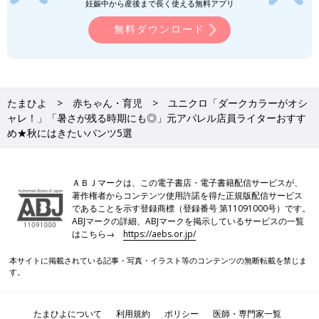
妊娠中から産後まで長く使える無料アプリ
無料ダウンロード
たまひよ
赤ちゃん・育児
ユニクロ「ダークカラーがオシ
ャレ！」「暑さが残る時期にも◎」元アパレル店員ライターおすす
め★秋にはきたいパンツ5選
ＡＢＪマークは、この電子書店・電子書籍配信サービスが、
著作権者からコンテンツ使用許諾を得た正規版配信サービス
であることを示す登録商標（登録番号 第11091000号）です。
ABJマークの詳細、ABJマークを掲示しているサービスの一覧
はこちら→
https://aebs.or.jp/
本サイトに掲載されている記事・写真・イラスト等のコンテンツの無断転載を禁じま
す。
たまひよについて
利用規約
ポリシー
医師・専門家一覧