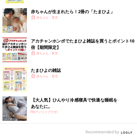
ク
赤ちゃんが生まれたら！2冊の「たまひよ」
赤ちゃん・育児
アカチャンホンポでたまひよ雑誌を買うとポイント10
倍【期間限定】
赤ちゃん・育児
たまひよの雑誌
赤ちゃん・育児
【大人気】ひんやり冷感寝具で快適な睡眠を
あなたに。
PR(アイリスプラザ)
Recommended by