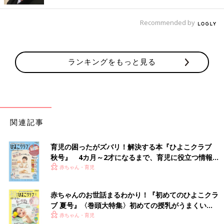
Recommended by
ランキングをもっと見る
関連記事
育児の困ったがズバリ！解決する本『ひよこクラブ
秋号』 4カ月～2才になるまで、育児に役立つ情報が
いっぱい！
赤ちゃん・育児
赤ちゃんのお世話まるわかり！『初めてのひよこクラ
ブ 夏号』〈巻頭大特集〉初めての授乳がうまくい
く！ おっぱい・ミルクの基本と夏のトラブル 解決テ
赤ちゃん・育児