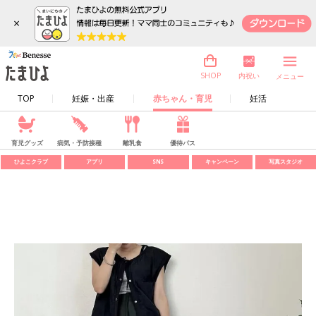
×
内祝い
SHOP
メニュー
TOP
妊娠・出産
赤ちゃん・育児
妊活
育児グッズ
病気・予防接種
離乳食
優待パス
ひよこクラブ
アプリ
SNS
キャンペーン
写真スタジオ