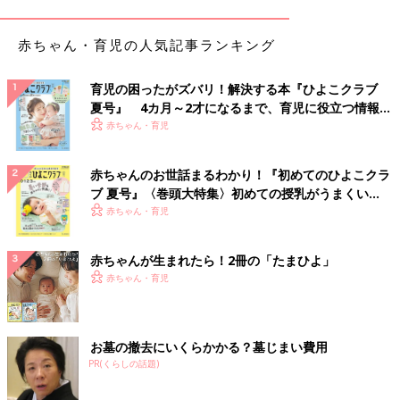
赤ちゃん・育児の人気記事ランキング
育児の困ったがズバリ！解決する本『ひよこクラブ
夏号』 4カ月～2才になるまで、育児に役立つ情報が
いっぱい！
赤ちゃん・育児
赤ちゃんのお世話まるわかり！『初めてのひよこクラ
ブ 夏号』〈巻頭大特集〉初めての授乳がうまくい
く！ おっぱい・ミルクの基本と夏のトラブル 解決テ
赤ちゃん・育児
ク
赤ちゃんが生まれたら！2冊の「たまひよ」
赤ちゃん・育児
お墓の撤去にいくらかかる？墓じまい費用
PR(くらしの話題)