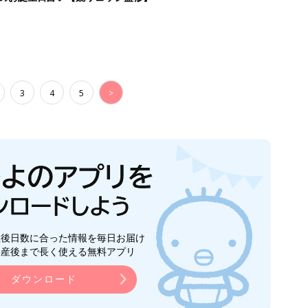
3
4
5
>
生後日数に合った情報を毎日お届け
ら産後まで長く使える無料アプリ
ダウンロード