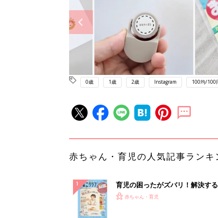
0歳
1歳
2歳
Instagram
100均/100
赤ちゃん・育児の人気記事ランキ
育児の困ったがズバリ！解決する
『ひよこクラブ 秋号』 4カ月～
赤ちゃん・育児
になるまで、育児に役立つ情報が
ぱい！