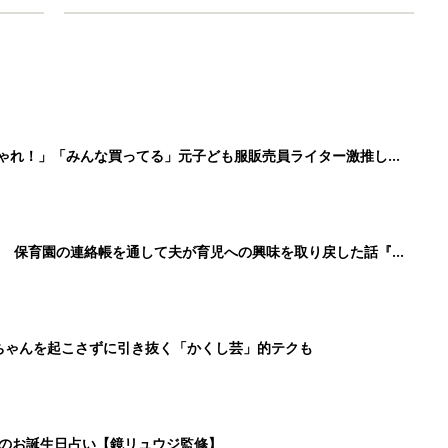
しゃれ！」「みんな買ってる」元子ども服販売員ライター激推し★
！ 保育園の連絡帳を通して夫が育児への興味を取り戻した話『ふ
ちゃんを起こさずに引き抜く「かくし芸」的テクも
日のお誕生日占い【鏡リュウジ監修】