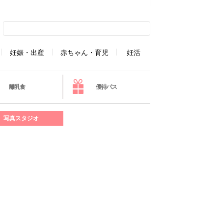
妊娠・出産
赤ちゃん・育児
妊活
離乳食
優待パス
写真スタジオ