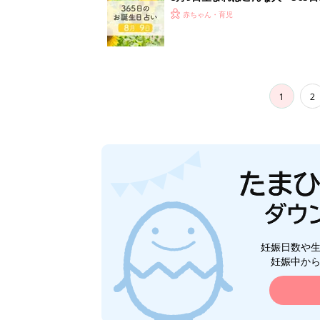
赤ちゃん・育児
1
2
妊娠日数や
妊娠中か