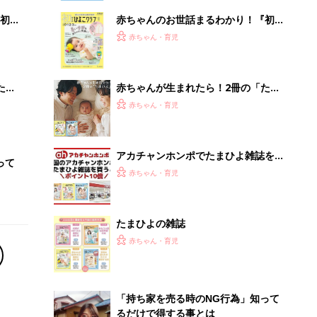
初め
赤ちゃんのお世話まるわかり！『初め
大特
てのひよこクラブ 夏号』〈巻頭大特
赤ちゃん・育児
 お
集〉初めての授乳がうまくいく！ お
ブル
っぱい・ミルクの基本と夏のトラブル
解決テク
たま
赤ちゃんが生まれたら！2冊の「たま
ひよ」
赤ちゃん・育児
アカチャンホンポでたまひよ雑誌を買
って
うとポイント10倍【期間限定】
赤ちゃん・育児
たまひよの雑誌
赤ちゃん・育児
「持ち家を売る時のNG行為」知って
るだけで得する事とは