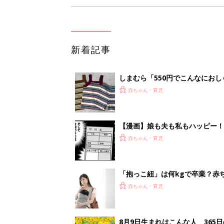
新着記事
しまむら「550円でこんなにお
夏のバズりトップス4選
赤ちゃん・育児
【漫画】娘も夫も私もハッピー
うふう子育て ＃92』
赤ちゃん・育児
「抱っこ紐」は何kgで卒業？赤
赤ちゃん・育児
8月9日生まれはこんな人 365