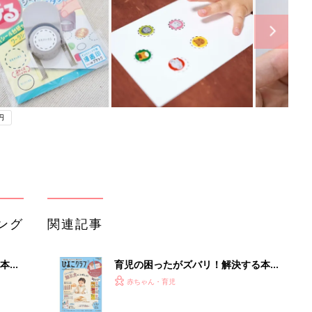
円
ング
関連記事
本
育児の困ったがズバリ！解決する本
2才
『ひよこクラブ 秋号』 4カ月～2才
赤ちゃん・育児
いっ
になるまで、育児に役立つ情報がいっ
ぱい！