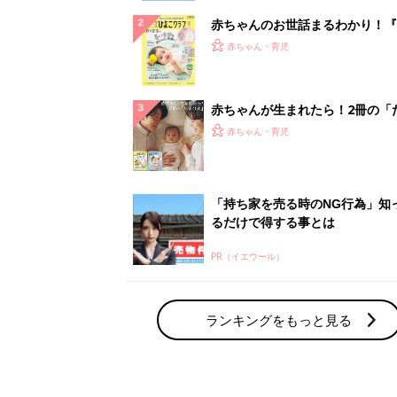
赤ちゃんのお世話まるわかり！『
てのひよこクラブ 夏号』〈巻頭
赤ちゃん・育児
集〉初めての授乳がうまくいく！
っぱい・ミルクの基本と夏のトラ
解決テク
赤ちゃんが生まれたら！2冊の「
ひよ」
赤ちゃん・育児
「持ち家を売る時のNG行為」知
るだけで得する事とは
PR（イエウール）
ランキングをもっと見る