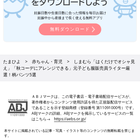
妊娠日数や生後日数に合った情報を毎日お届け
妊娠中から産後まで長く使える無料アプリ
無料ダウンロード
たまひよ
赤ちゃん・育児
しまむら「はくだけでオシャ見
え」「秋コーデにアレンジできる」元子ども服販売員ライター厳
選！柄パンツ5選
ＡＢＪマークは、この電子書店・電子書籍配信サービスが、
著作権者からコンテンツ使用許諾を得た正規版配信サービス
であることを示す登録商標（登録番号 第11091000号）です。
ABJマークの詳細、ABJマークを掲示しているサービスの一覧
はこちら→
https://aebs.or.jp/
本サイトに掲載されている記事・写真・イラスト等のコンテンツの無断転載を禁じま
す。