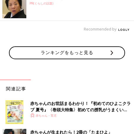
PR(くらしの話題)
Recommended by
ランキングをもっと見る
関連記事
赤ちゃんのお世話まるわかり！『初めてのひよこクラ
ブ 夏号』〈巻頭大特集〉初めての授乳がうまくい
く！ おっぱい・ミルクの基本と夏のトラブル 解決テ
赤ちゃん・育児
ク
赤ちゃんが生まれたら！2冊の「たまひよ」