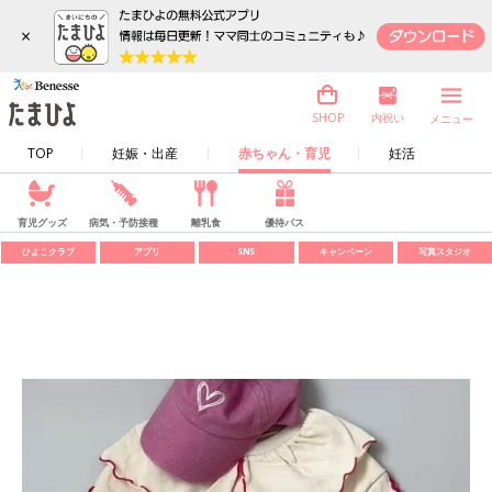
×
内祝い
SHOP
メニュー
TOP
妊娠・出産
赤ちゃん・育児
妊活
育児グッズ
病気・予防接種
離乳食
優待パス
ひよこクラブ
アプリ
SNS
キャンペーン
写真スタジオ