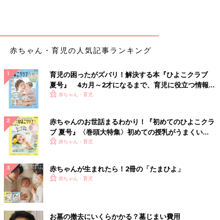
赤ちゃん・育児の人気記事ランキング
育児の困ったがズバリ！解決する本『ひよこクラブ
夏号』 4カ月～2才になるまで、育児に役立つ情報が
いっぱい！
赤ちゃん・育児
赤ちゃんのお世話まるわかり！『初めてのひよこクラ
ブ 夏号』〈巻頭大特集〉初めての授乳がうまくい
く！ おっぱい・ミルクの基本と夏のトラブル 解決テ
赤ちゃん・育児
ク
赤ちゃんが生まれたら！2冊の「たまひよ」
赤ちゃん・育児
お墓の撤去にいくらかかる？墓じまい費用