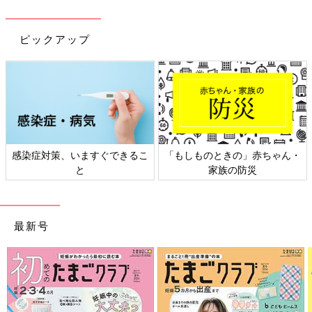
ピックアップ
ちゃん・
日本外来小児科学会リーフレッ
六星占術 細木かおりさ
ト検討会
相談
最新号