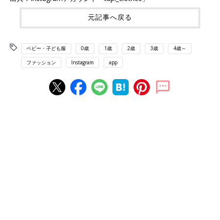
元記事へ戻る
ベビー・子ども服
0歳
1歳
2歳
3歳
4歳～
ファッション
Instagram
app