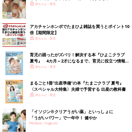
赤ちゃん・育児
アカチャンホンポでたまひよ雑誌を買うとポイント10
倍【期間限定】
赤ちゃん・育児
育児の困ったがズバリ！解決する本『ひよこクラブ
夏号』 4カ月～2才になるまで、育児に役立つ情報が
いっぱい！
赤ちゃん・育児
まるごと1冊“出産準備”の本『たまごクラブ 夏号』
〈スペシャル大特集〉夫婦で予習する 出産の教科書
赤ちゃん・育児
「イソジン®クリアうがい薬」といっしょに
「うがいパワー」で一年中！ 健やか
PR(iNova｜Hugkum)