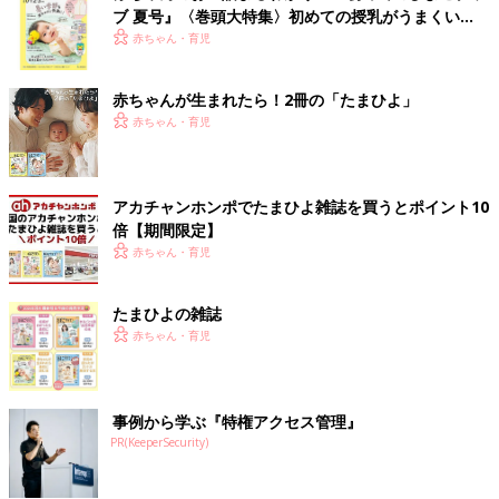
ブ 夏号』〈巻頭大特集〉初めての授乳がうまくい
く！ おっぱい・ミルクの基本と夏のトラブル 解決テ
赤ちゃん・育児
ク
赤ちゃんが生まれたら！2冊の「たまひよ」
赤ちゃん・育児
アカチャンホンポでたまひよ雑誌を買うとポイント10
倍【期間限定】
赤ちゃん・育児
たまひよの雑誌
赤ちゃん・育児
事例から学ぶ『特権アクセス管理』
PR(KeeperSecurity)