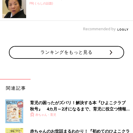
PR(くらしの話題)
Recommended by
ランキングをもっと見る
関連記事
育児の困ったがズバリ！解決する本『ひよこクラブ
秋号』 4カ月～2才になるまで、育児に役立つ情報が
いっぱい！
赤ちゃん・育児
赤ちゃんのお世話まるわかり！『初めてのひよこクラ