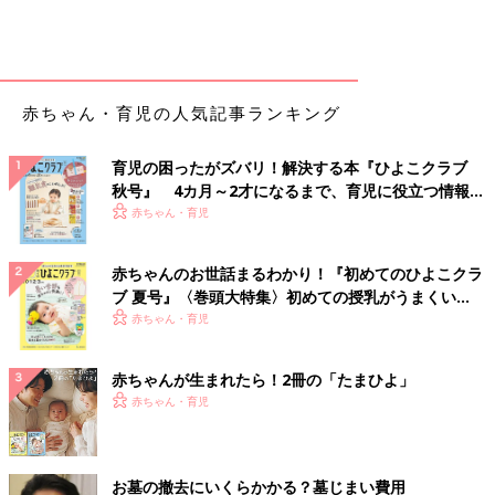
赤ちゃん・育児の人気記事ランキング
育児の困ったがズバリ！解決する本『ひよこクラブ
秋号』 4カ月～2才になるまで、育児に役立つ情報が
いっぱい！
赤ちゃん・育児
赤ちゃんのお世話まるわかり！『初めてのひよこクラ
ブ 夏号』〈巻頭大特集〉初めての授乳がうまくい
く！ おっぱい・ミルクの基本と夏のトラブル 解決テ
赤ちゃん・育児
ク
赤ちゃんが生まれたら！2冊の「たまひよ」
赤ちゃん・育児
お墓の撤去にいくらかかる？墓じまい費用