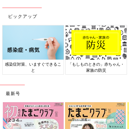
ピックアップ
日本外来小児科学会リーフレッ
六星占術 細木かおりさんの人生
ト検討会
相談
最新号