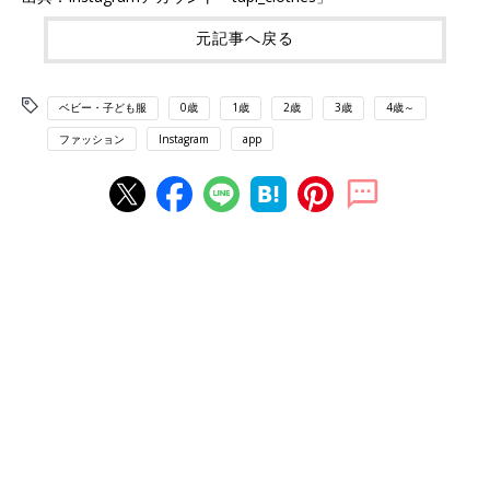
元記事へ戻る
ベビー・子ども服
0歳
1歳
2歳
3歳
4歳～
ファッション
Instagram
app