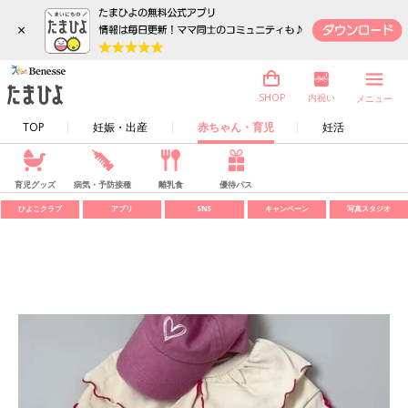
×
内祝い
SHOP
メニュー
TOP
妊娠・出産
赤ちゃん・育児
妊活
育児グッズ
病気・予防接種
離乳食
優待パス
ひよこクラブ
アプリ
SNS
キャンペーン
写真スタジオ