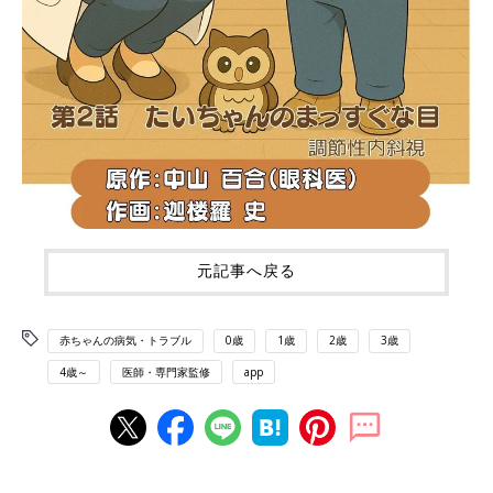
元記事へ戻る
赤ちゃんの病気・トラブル
0歳
1歳
2歳
3歳
4歳～
医師・専門家監修
app