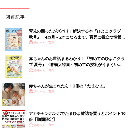
関連記事
育児の困ったがズバリ！解決する本『ひよこクラブ
秋号』 4カ月～2才になるまで、育児に役立つ情報が
いっぱい！
赤ちゃん・育児
赤ちゃんのお世話まるわかり！『初めてのひよこクラ
ブ 夏号』〈巻頭大特集〉初めての授乳がうまくい
く！ おっぱい・ミルクの基本と夏のトラブル 解決テ
赤ちゃん・育児
ク
赤ちゃんが生まれたら！2冊の「たまひよ」
赤ちゃん・育児
アカチャンホンポでたまひよ雑誌を買うとポイント10
倍【期間限定】
赤ちゃん・育児