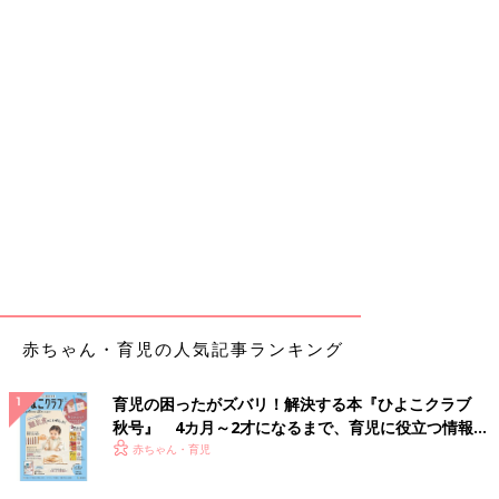
赤ちゃん・育児の人気記事ランキング
育児の困ったがズバリ！解決する本『ひよこクラブ
秋号』 4カ月～2才になるまで、育児に役立つ情報が
いっぱい！
赤ちゃん・育児