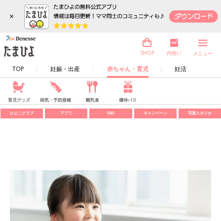
×
内祝い
SHOP
メニュー
TOP
妊娠・出産
赤ちゃん・育児
妊活
育児グッズ
病気・予防接種
離乳食
優待パス
ひよこクラブ
アプリ
SNS
キャンペーン
写真スタジオ