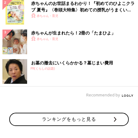
赤ちゃんのお世話まるわかり！『初めてのひよこクラ
ブ 夏号』〈巻頭大特集〉初めての授乳がうまくい
く！ おっぱい・ミルクの基本と夏のトラブル 解決テ
赤ちゃん・育児
ク
赤ちゃんが生まれたら！2冊の「たまひよ」
赤ちゃん・育児
お墓の撤去にいくらかかる？墓じまい費用
PR(くらしの話題)
Recommended by
ランキングをもっと見る