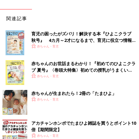
関連記事
育児の困ったがズバリ！解決する本『ひよこクラブ
秋号』 4カ月～2才になるまで、育児に役立つ情報が
いっぱい！
赤ちゃん・育児
赤ちゃんのお世話まるわかり！『初めてのひよこクラ
ブ 夏号』〈巻頭大特集〉初めての授乳がうまくい
く！ おっぱい・ミルクの基本と夏のトラブル 解決テ
赤ちゃん・育児
ク
赤ちゃんが生まれたら！2冊の「たまひよ」
赤ちゃん・育児
アカチャンホンポでたまひよ雑誌を買うとポイント10
倍【期間限定】
赤ちゃん・育児