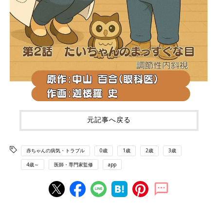
元記事へ戻る
赤ちゃんの病気・トラブル
0歳
1歳
2歳
3歳
4歳～
医師・専門家監修
app