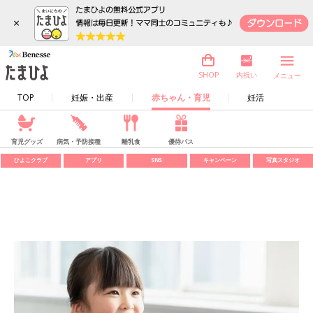
×
内祝い
SHOP
メニュー
TOP
妊娠・出産
赤ちゃん・育児
妊活
育児グッズ
病気・予防接種
離乳食
優待パス
ひよこクラブ
アプリ
SNS
キャンペーン
写真スタジオ