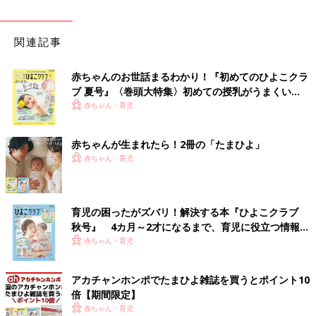
関連記事
赤ちゃんのお世話まるわかり！『初めてのひよこクラ
ブ 夏号』〈巻頭大特集〉初めての授乳がうまくい
く！ おっぱい・ミルクの基本と夏のトラブル 解決テ
赤ちゃん・育児
ク
赤ちゃんが生まれたら！2冊の「たまひよ」
赤ちゃん・育児
育児の困ったがズバリ！解決する本『ひよこクラブ
秋号』 4カ月～2才になるまで、育児に役立つ情報が
いっぱい！
赤ちゃん・育児
アカチャンホンポでたまひよ雑誌を買うとポイント10
倍【期間限定】
赤ちゃん・育児