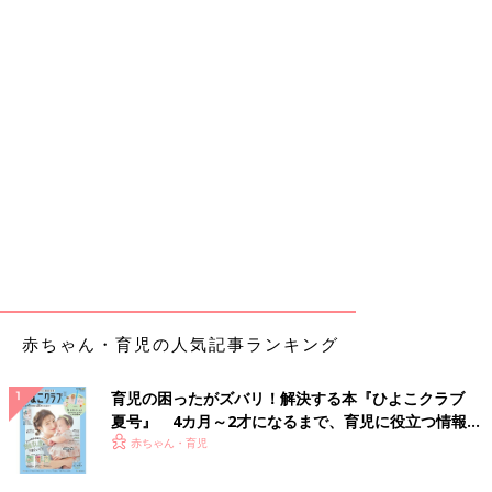
赤ちゃん・育児の人気記事ランキング
育児の困ったがズバリ！解決する本『ひよこクラブ
夏号』 4カ月～2才になるまで、育児に役立つ情報が
いっぱい！
赤ちゃん・育児