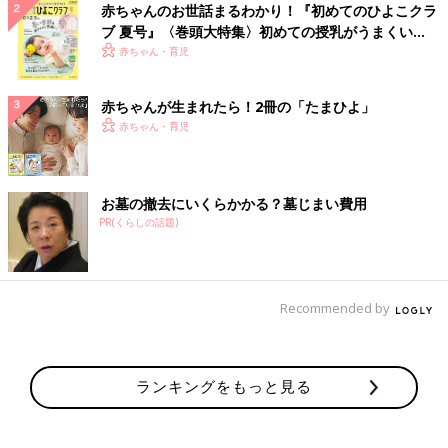
赤ちゃんのお世話まるわかり！『初めてのひよこクラ
ブ 夏号』〈巻頭大特集〉初めての授乳がうまくい
く！ おっぱい・ミルクの基本と夏のトラブル 解決テ
赤ちゃん・育児
ク
赤ちゃんが生まれたら！2冊の「たまひよ」
赤ちゃん・育児
お墓の撤去にいくらかかる？墓じまい費用
PR(くらしの話題)
Recommended by
ランキングをもっと見る