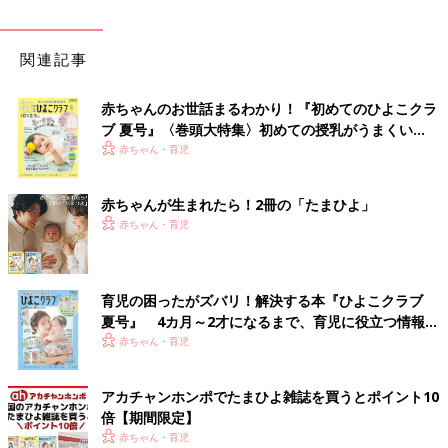
関連記事
赤ちゃんのお世話まるわかり！『初めてのひよこクラ
ブ 夏号』〈巻頭大特集〉初めての授乳がうまくい
く！ おっぱい・ミルクの基本と夏のトラブル 解決テ
赤ちゃん・育児
ク
赤ちゃんが生まれたら！2冊の「たまひよ」
赤ちゃん・育児
育児の困ったがズバリ！解決する本『ひよこクラブ
夏号』 4カ月～2才になるまで、育児に役立つ情報が
いっぱい！
赤ちゃん・育児
アカチャンホンポでたまひよ雑誌を買うとポイント10
倍【期間限定】
赤ちゃん・育児