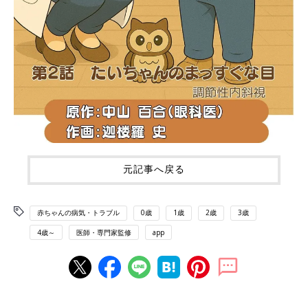
元記事へ戻る
赤ちゃんの病気・トラブル
0歳
1歳
2歳
3歳
4歳～
医師・専門家監修
app