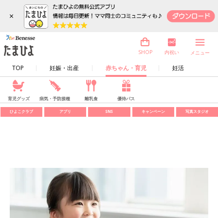
×
内祝い
SHOP
メニュー
TOP
妊娠・出産
赤ちゃん・育児
妊活
育児グッズ
病気・予防接種
離乳食
優待パス
ひよこクラブ
アプリ
SNS
キャンペーン
写真スタジオ