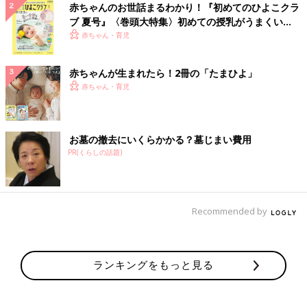
赤ちゃんのお世話まるわかり！『初めてのひよこクラ
ブ 夏号』〈巻頭大特集〉初めての授乳がうまくい
く！ おっぱい・ミルクの基本と夏のトラブル 解決テ
赤ちゃん・育児
ク
赤ちゃんが生まれたら！2冊の「たまひよ」
赤ちゃん・育児
お墓の撤去にいくらかかる？墓じまい費用
PR(くらしの話題)
Recommended by
ランキングをもっと見る