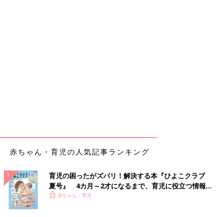
赤ちゃん・育児の人気記事ランキング
育児の困ったがズバリ！解決する本『ひよこクラブ
夏号』 4カ月～2才になるまで、育児に役立つ情報が
いっぱい！
赤ちゃん・育児