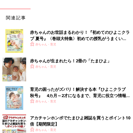
関連記事
赤ちゃんのお世話まるわかり！『初めてのひよこクラ
ブ 夏号』〈巻頭大特集〉初めての授乳がうまくい
く！ おっぱい・ミルクの基本と夏のトラブル 解決テ
赤ちゃん・育児
ク
赤ちゃんが生まれたら！2冊の「たまひよ」
赤ちゃん・育児
育児の困ったがズバリ！解決する本『ひよこクラブ
秋号』 4カ月～2才になるまで、育児に役立つ情報が
いっぱい！
赤ちゃん・育児
アカチャンホンポでたまひよ雑誌を買うとポイント10
倍【期間限定】
赤ちゃん・育児