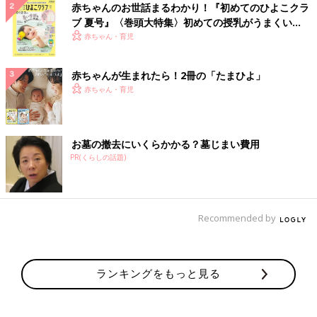
赤ちゃんのお世話まるわかり！『初めてのひよこクラ
ブ 夏号』〈巻頭大特集〉初めての授乳がうまくい
く！ おっぱい・ミルクの基本と夏のトラブル 解決テ
赤ちゃん・育児
ク
赤ちゃんが生まれたら！2冊の「たまひよ」
赤ちゃん・育児
お墓の撤去にいくらかかる？墓じまい費用
PR(くらしの話題)
Recommended by
ランキングをもっと見る