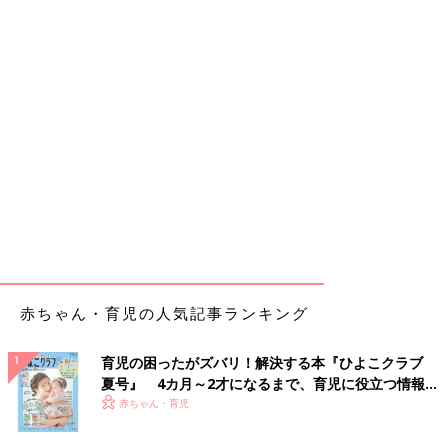
赤ちゃん・育児の人気記事ランキング
育児の困ったがズバリ！解決する本『ひよこクラブ
夏号』 4カ月～2才になるまで、育児に役立つ情報が
いっぱい！
赤ちゃん・育児