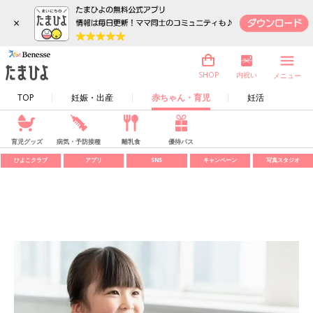
×
内祝い
SHOP
メニュー
TOP
妊娠・出産
赤ちゃん・育児
妊活
育児グッズ
病気・予防接種
離乳食
優待パス
ひよこクラブ
アプリ
SNS
キャンペーン
写真スタジオ