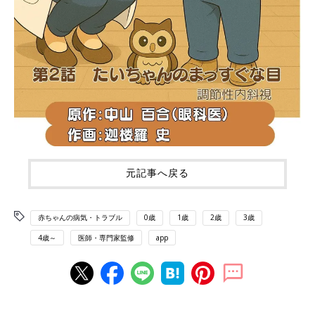
元記事へ戻る
赤ちゃんの病気・トラブル
0歳
1歳
2歳
3歳
4歳～
医師・専門家監修
app