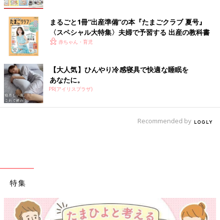
まるごと1冊“出産準備”の本『たまごクラブ 夏号』
〈スペシャル大特集〉夫婦で予習する 出産の教科書
赤ちゃん・育児
【大人気】ひんやり冷感寝具で快適な睡眠を
あなたに。
PR(アイリスプラザ)
Recommended by
特集