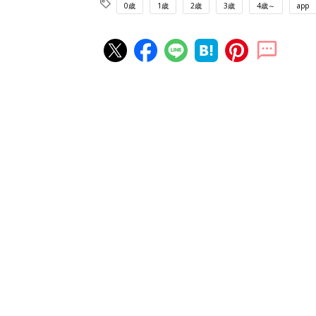
0歳
1歳
2歳
3歳
4歳～
app
赤ちゃん・育児の人気記事ランキ
育児の困ったがズバリ！解決する
『ひよこクラブ 夏号』 4カ月～
赤ちゃん・育児
になるまで、育児に役立つ情報が
ぱい！
赤ちゃんのお世話まるわかり！『
てのひよこクラブ 夏号』〈巻頭
赤ちゃん・育児
集〉初めての授乳がうまくいく！
っぱい・ミルクの基本と夏のトラ
解決テク
赤ちゃんが生まれたら！2冊の「
ひよ」
赤ちゃん・育児