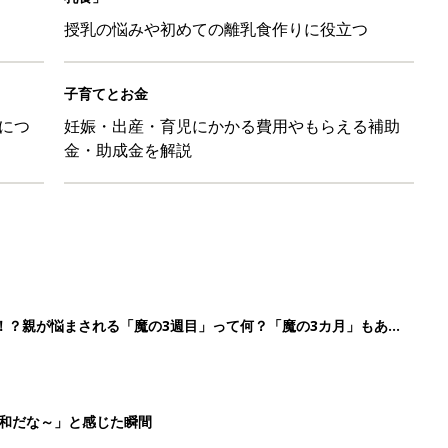
平和だな～」と感じた瞬間
日のお誕生日占い【鏡リュウジ監修】
育園生活に慣れたのはいいけど、夫の子供への興味関心が薄れた気
91』
3
4
5
>