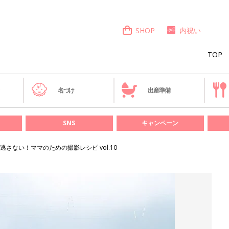
SHOP
内祝い
TOP
き
名づけ
出産準備
SNS
キャンペーン
さない！ママのための撮影レシピ vol.10