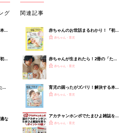
になるまで、育児に役立つ情報がいっ
ぱい！
アカチャンホンポでたまひよ雑誌を買
適な
うとポイント10倍【期間限定】
赤ちゃん・育児
まるごと1冊“出産準備”の本『たまご
クラブ 夏号』〈スペシャル大特集〉
赤ちゃん・育児
夫婦で予習する 出産の教科書
「うちの社員はやる気がない」と嘆く
リーダーへの警鐘。自律型組織をつく
る前に外せな...
PR（ビズヒント）
Recommended by