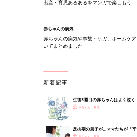
って本当？【専門家】
赤ちゃん・育児
反抗期の息子が...ママたちが「
赤ちゃん・育児
8月6日生まれはこんな人 365
赤ちゃん・育児
【漫画】あれ、どうして？ 保
がする……！『ふうふう子育て ＃
赤ちゃん・育児
1
2