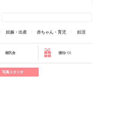
妊娠・出産
赤ちゃん・育児
妊活
離乳食
優待パス
写真スタジオ