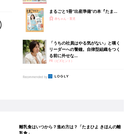
離乳食はいつから？進め方は？「たまひよ きほんの離
乳食」
授乳の悩みや初めての離乳食作りに役立つ
子育てとお金
につ
妊娠・出産・育児にかかる費用やもらえる補助
金・助成金を解説
！？親が悩まされる「魔の3週目」って何？「魔の3カ月」もある