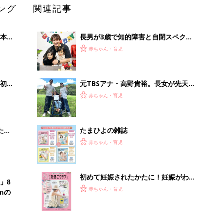
ング
関連記事
本
長男が3歳で知的障害と自閉スペクト
2才
ラム症と診断｡発達が後退して｢パパと
赤ちゃん・育児
いっ
も言ってくれなくなり･･･｣、元プロバ
スケ選手･岡田優介
初め
元TBSアナ・高野貴裕。長女が先天性
大特
ミオパチーと診断。「どうしてうちの
赤ちゃん・育児
 お
子が…」と悔しい思いも。だからこ
ブル
そ、娘との時間を全力で楽しみたい
たま
たまひよの雑誌
赤ちゃん・育児
初めて妊娠されたかたに！妊娠がわか
」8
ったら最初に読む本『初めてのたまご
赤ちゃん・育児
nの
クラブ 夏号』