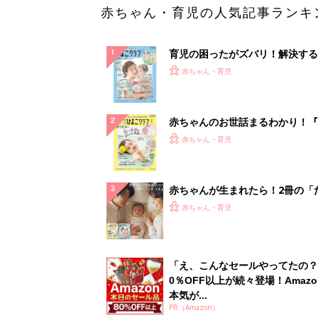
赤ちゃん・育児の人気記事ランキ
育児の困ったがズバリ！解決する
『ひよこクラブ 夏号』 4カ月～
赤ちゃん・育児
になるまで、育児に役立つ情報が
ぱい！
赤ちゃんのお世話まるわかり！『
てのひよこクラブ 夏号』〈巻頭
赤ちゃん・育児
集〉初めての授乳がうまくいく！
っぱい・ミルクの基本と夏のトラ
解決テク
赤ちゃんが生まれたら！2冊の「
ひよ」
赤ちゃん・育児
「え、こんなセールやってたの？
0％OFF以上が続々登場！Amazo
本気が...
PR（Amazon）