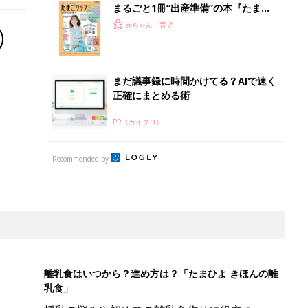
まるごと1冊“出産準備”の本『たまご
クラブ 夏号』〈スペシャル大特集〉
赤ちゃん・育児
夫婦で予習する 出産の教科書
まだ議事録に時間かけてる？AIで速く
正確にまとめる術
PR（カイタヨ）
Recommended by
離乳食はいつから？進め方は？「たまひよ きほんの離
乳食」