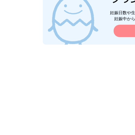
妊娠日数や
妊娠中か