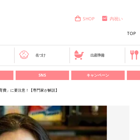
SHOP
内祝い
TOP
き
名づけ
出産準備
SNS
キャンペーン
育費」に要注意！【専門家が解説】