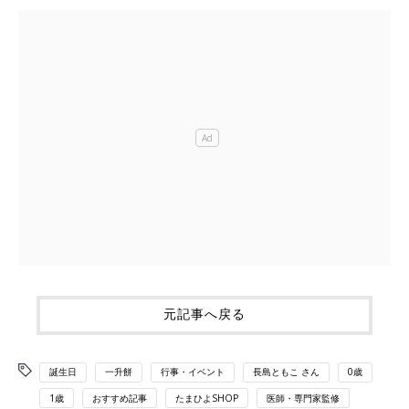
元記事へ戻る
誕生日
一升餅
行事・イベント
長島ともこ さん
0歳
1歳
おすすめ記事
たまひよSHOP
医師・専門家監修