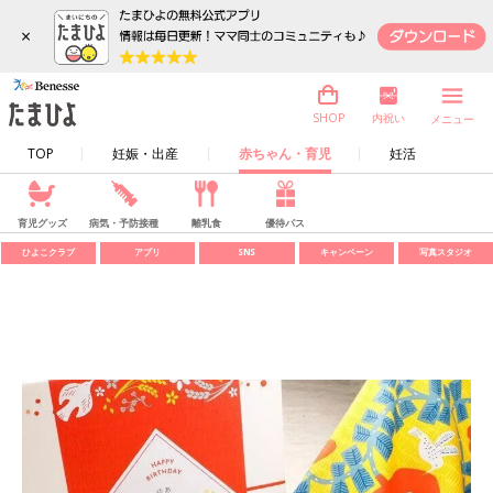
×
内祝い
SHOP
メニュー
TOP
妊娠・出産
赤ちゃん・育児
妊活
育児グッズ
病気・予防接種
離乳食
優待パス
ひよこクラブ
アプリ
SNS
キャンペーン
写真スタジオ