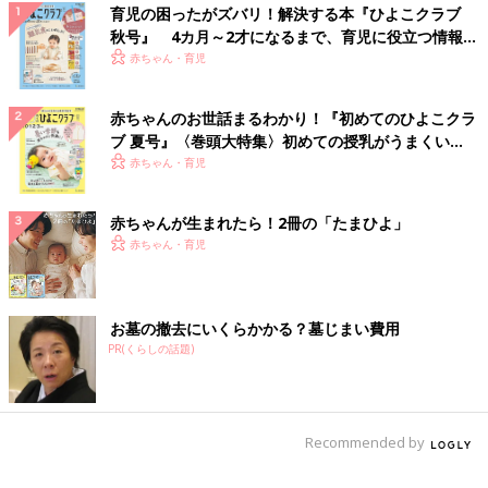
育児の困ったがズバリ！解決する本『ひよこクラブ
秋号』 4カ月～2才になるまで、育児に役立つ情報が
いっぱい！
赤ちゃん・育児
赤ちゃんのお世話まるわかり！『初めてのひよこクラ
ブ 夏号』〈巻頭大特集〉初めての授乳がうまくい
く！ おっぱい・ミルクの基本と夏のトラブル 解決テ
赤ちゃん・育児
ク
赤ちゃんが生まれたら！2冊の「たまひよ」
赤ちゃん・育児
お墓の撤去にいくらかかる？墓じまい費用
PR(くらしの話題)
Recommended by