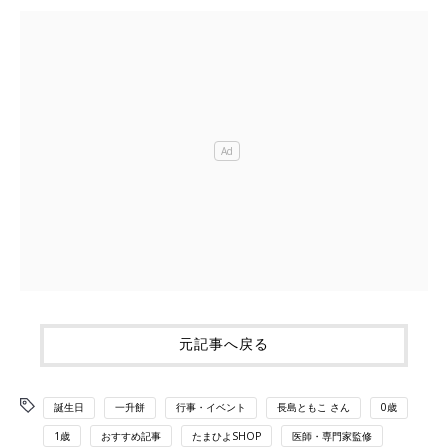
元記事へ戻る
誕生日
一升餅
行事・イベント
長島ともこ さん
0歳
1歳
おすすめ記事
たまひよSHOP
医師・専門家監修