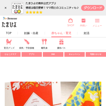
×
内祝い
SHOP
メニュー
TOP
妊娠・出産
赤ちゃん・育児
妊活
育児グッズ
病気・予防接種
離乳食
優待パス
ひよこクラブ
アプリ
SNS
キャンペーン
写真スタジオ