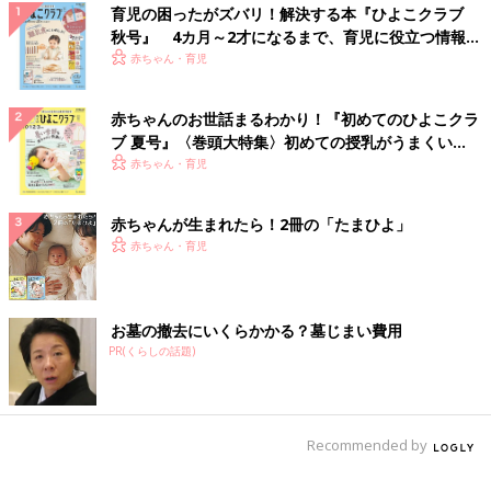
育児の困ったがズバリ！解決する本『ひよこクラブ
秋号』 4カ月～2才になるまで、育児に役立つ情報が
いっぱい！
赤ちゃん・育児
赤ちゃんのお世話まるわかり！『初めてのひよこクラ
ブ 夏号』〈巻頭大特集〉初めての授乳がうまくい
く！ おっぱい・ミルクの基本と夏のトラブル 解決テ
赤ちゃん・育児
ク
赤ちゃんが生まれたら！2冊の「たまひよ」
赤ちゃん・育児
お墓の撤去にいくらかかる？墓じまい費用
PR(くらしの話題)
Recommended by