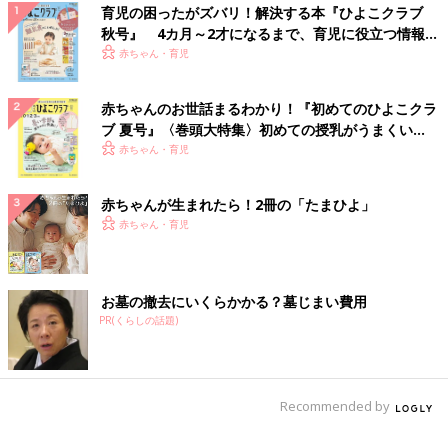
育児の困ったがズバリ！解決する本『ひよこクラブ
秋号』 4カ月～2才になるまで、育児に役立つ情報が
いっぱい！
赤ちゃん・育児
赤ちゃんのお世話まるわかり！『初めてのひよこクラ
ブ 夏号』〈巻頭大特集〉初めての授乳がうまくい
く！ おっぱい・ミルクの基本と夏のトラブル 解決テ
赤ちゃん・育児
ク
赤ちゃんが生まれたら！2冊の「たまひよ」
赤ちゃん・育児
お墓の撤去にいくらかかる？墓じまい費用
PR(くらしの話題)
Recommended by