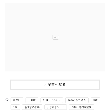
元記事へ戻る
誕生日
一升餅
行事・イベント
長島ともこ さん
0歳
1歳
おすすめ記事
たまひよSHOP
医師・専門家監修