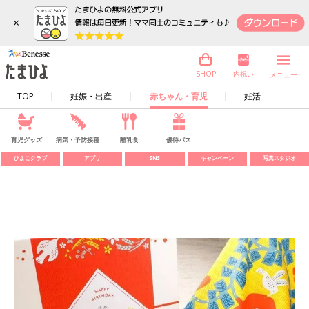
×
内祝い
SHOP
メニュー
TOP
妊娠・出産
赤ちゃん・育児
妊活
育児グッズ
病気・予防接種
離乳食
優待パス
ひよこクラブ
アプリ
SNS
キャンペーン
写真スタジオ