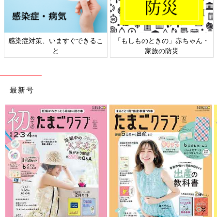
すぐできるこ
「もしものときの」赤ちゃん・
日本外来小児科学会
家族の防災
ト検討会
最新号